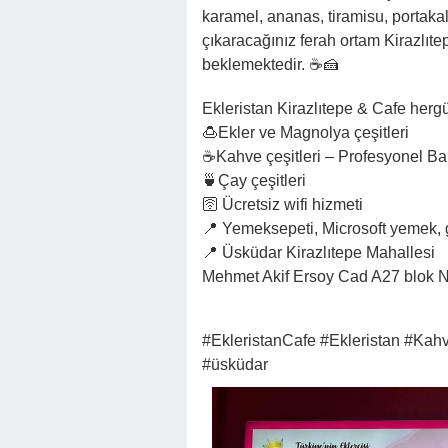
karamel, ananas, tiramisu, portakal,
çıkaracağınız ferah ortam Kirazlıtep
beklemektedir. ☕🍰
Ekleristan Kirazlıtepe & Cafe hergün
🍮Ekler ve Magnolya çeşitleri
☕Kahve çeşitleri – Profesyonel Ba
🍵Çay çeşitleri
🛜 Ücretsiz wifi hizmeti
📍 Yemeksepeti, Microsoft yemek, g
📍 Üsküdar Kirazlıtepe Mahallesi
Mehmet Akif Ersoy Cad A27 blok 
#EkleristanCafe #Ekleristan #Kahve
#üsküdar