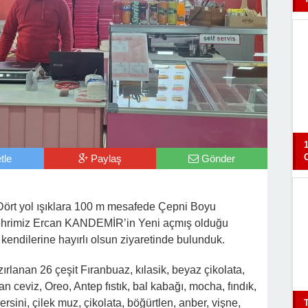
tle
Paylaş
Gönder
Dört yol ışıklara 100 m mesafede Çepni Boyu
ehrimiz Ercan KANDEMİR’in Yeni açmış olduğu
 kendilerine hayırlı olsun ziyaretinde bulunduk.
rlanan 26 çeşit Fıranbuaz, kılasik, beyaz çikolata,
n ceviz, Oreo, Antep fıstık, bal kabağı, mocha, fındık,
ersini, çilek muz, çikolata, böğürtlen, anber, vişne,