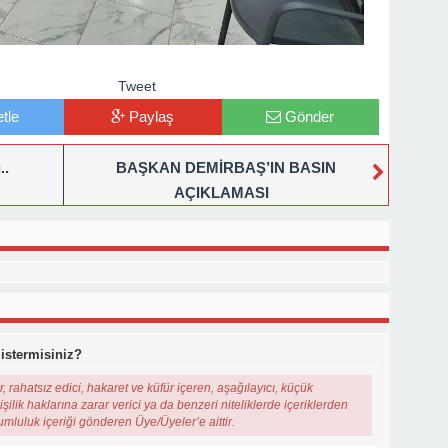
Tweet
tle
Paylaş
Gönder
..
BAŞKAN DEMİRBAŞ’IN BASIN
AÇIKLAMASI
 istermisiniz?
, rahatsız edici, hakaret ve küfür içeren, aşağılayıcı, küçük
şilik haklarına zarar verici ya da benzeri niteliklerde içeriklerden
rumluluk içeriği gönderen Üye/Üyeler’e aittir.