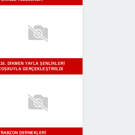
116. DIKMEN YAYLA ŞENLIKLERI
COŞKUYLA GERÇEKLEŞTIRILDI
TRABZON DERNEKLERI