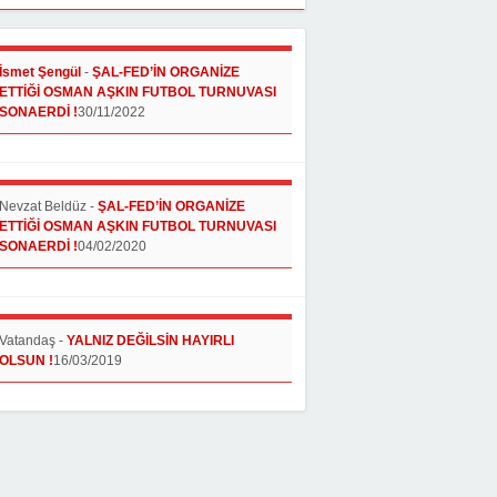
İsmet Şengül
-
ŞAL-FED’İN ORGANİZE
ETTİĞİ OSMAN AŞKIN FUTBOL TURNUVASI
SONAERDİ !
30/11/2022
Nevzat Beldüz
-
ŞAL-FED’İN ORGANİZE
ETTİĞİ OSMAN AŞKIN FUTBOL TURNUVASI
SONAERDİ !
04/02/2020
Vatandaş
-
YALNIZ DEĞİLSİN HAYIRLI
OLSUN !
16/03/2019