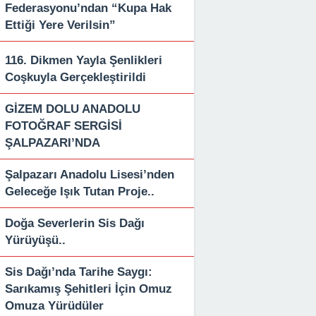
Federasyonu’ndan “Kupa Hak
Ettiği Yere Verilsin”
116. Dikmen Yayla Şenlikleri
Coşkuyla Gerçekleştirildi
GİZEM DOLU ANADOLU
FOTOĞRAF SERGİSİ
ŞALPAZARI’NDA
Şalpazarı Anadolu Lisesi’nden
Geleceğe Işık Tutan Proje..
Doğa Severlerin Sis Dağı
Yürüyüşü..
Sis Dağı’nda Tarihe Saygı:
Sarıkamış Şehitleri İçin Omuz
Omuza Yürüdüler