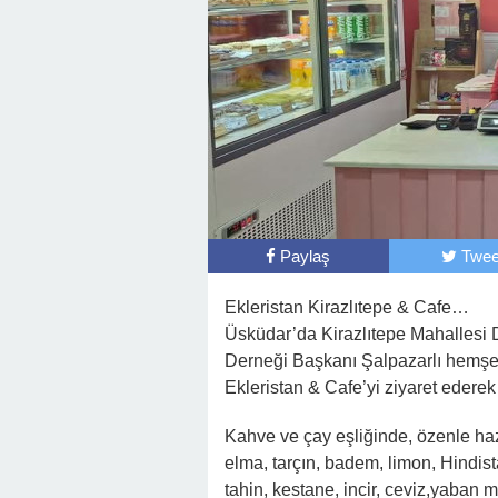
Paylaş
Twee
Ekleristan Kirazlıtepe & Cafe…
Üsküdar’da Kirazlıtepe Mahallesi 
Derneği Başkanı Şalpazarlı hemş
Ekleristan & Cafe’yi ziyaret ederek
Kahve ve çay eşliğinde, özenle hazı
elma, tarçın, badem, limon, Hindista
tahin, kestane, incir, ceviz,yaban m