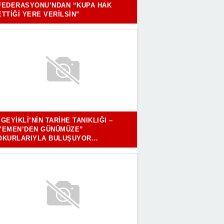
FEDERASYONU’NDAN “KUPA HAK
ETTIĞI YERE VERILSIN”
“GEYIKLI’NIN TARIHE TANIKLIĞI –
YEMEN’DEN GÜNÜMÜZE”
OKURLARIYLA BULUŞUYOR…