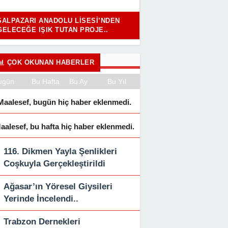
ŞALPAZARI ANADOLU LISESI’NDEN
GELECEĞE IŞIK TUTAN PROJE..
ÇOK OKUNAN HABERLER
ugün
Bu Hafta
Bu Ay
Bu Yıl
Maalesef, bugün hiç haber eklenmedi.
aalesef, bu hafta hiç haber eklenmedi.
116. Dikmen Yayla Şenlikleri
Coşkuyla Gerçekleştirildi
Ağasar’ın Yöresel Giysileri
Yerinde İncelendi..
Trabzon Dernekleri