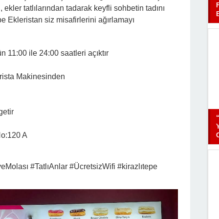
 ekler tatlılarından tadarak keyfli sohbetin tadını
e Ekleristan siz misafirlerini ağırlamayı
 11:00 ile 24:00 saatleri açıktır
rista Makinesinden
etir
No:120 A
Molası #TatlıAnlar #ÜcretsizWifi #kirazlıtepe