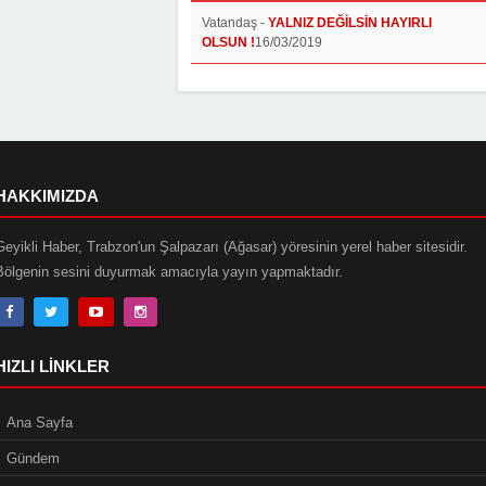
Vatandaş
-
YALNIZ DEĞİLSİN HAYIRLI
OLSUN !
16/03/2019
HAKKIMIZDA
Geyikli Haber, Trabzon'un Şalpazarı (Ağasar) yöresinin yerel haber sitesidir.
Bölgenin sesini duyurmak amacıyla yayın yapmaktadır.
HIZLI LINKLER
Ana Sayfa
Gündem