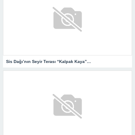
Sis Dağı’nın Seyir Terası “Kalpak Kaya”…