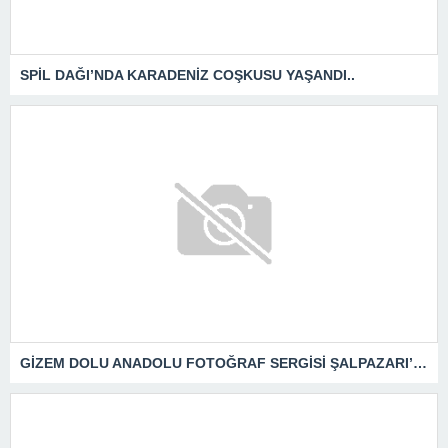
SPİL DAĞI’NDA KARADENİZ COŞKUSU YAŞANDI..
GİZEM DOLU ANADOLU FOTOĞRAF SERGİSİ ŞALPAZARI’NDA