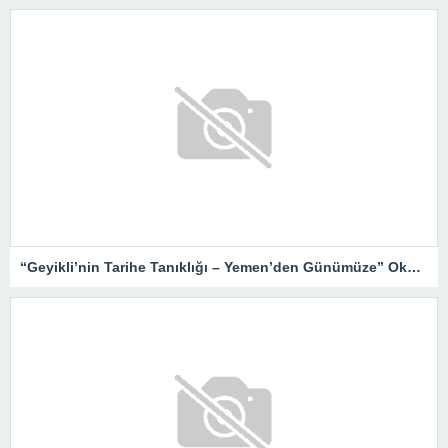
“Geyikli’nin Tarihe Tanıklığı – Yemen’den Günümüze” Okurlarıyla Buluşuyor…