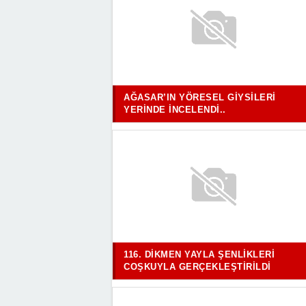
AĞASAR’IN YÖRESEL GIYSILERI
YERINDE İNCELENDI..
116. DIKMEN YAYLA ŞENLIKLERI
COŞKUYLA GERÇEKLEŞTIRILDI