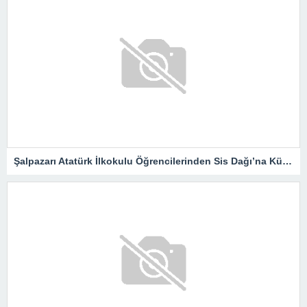
Şalpazarı Atatürk İlkokulu Öğrencilerinden Sis Dağı’na Kültür Gezisi