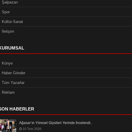
Şalpazarı
Spor
Kültür-Sanat
İletişim
KURUMSAL
Künye
Haber Gönder
Tüm Yazarlar
Reklam
SON HABERLER
Ağasar’ın Yöresel Giysileri Yerinde İncelendi..
10 Tem 2026