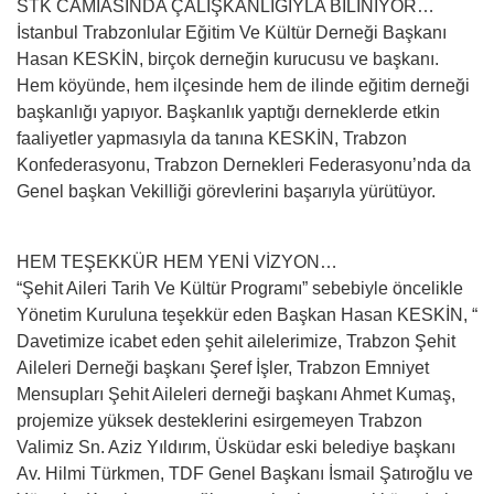
STK CAMİASINDA ÇALIŞKANLIĞIYLA BİLİNİYOR…
İstanbul Trabzonlular Eğitim Ve Kültür Derneği Başkanı
Hasan KESKİN, birçok derneğin kurucusu ve başkanı.
Hem köyünde, hem ilçesinde hem de ilinde eğitim derneği
başkanlığı yapıyor. Başkanlık yaptığı derneklerde etkin
faaliyetler yapmasıyla da tanına KESKİN, Trabzon
Konfederasyonu, Trabzon Dernekleri Federasyonu’nda da
Genel başkan Vekilliği görevlerini başarıyla yürütüyor.
HEM TEŞEKKÜR HEM YENİ VİZYON…
“Şehit Aileri Tarih Ve Kültür Programı” sebebiyle öncelikle
Yönetim Kuruluna teşekkür eden Başkan Hasan KESKİN, “
Davetimize icabet eden şehit ailelerimize, Trabzon Şehit
Aileleri Derneği başkanı Şeref İşler, Trabzon Emniyet
Mensupları Şehit Aileleri derneği başkanı Ahmet Kumaş,
projemize yüksek desteklerini esirgemeyen Trabzon
Valimiz Sn. Aziz Yıldırım, Üsküdar eski belediye başkanı
Av. Hilmi Türkmen, TDF Genel Başkanı İsmail Şatıroğlu ve