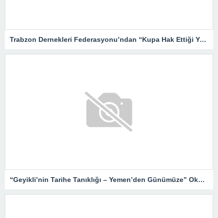
Trabzon Dernekleri Federasyonu’ndan “Kupa Hak Ettiği Yere Verilsin”
“Geyikli’nin Tarihe Tanıklığı – Yemen’den Günümüze” Okurlarıyla Buluşuyor…