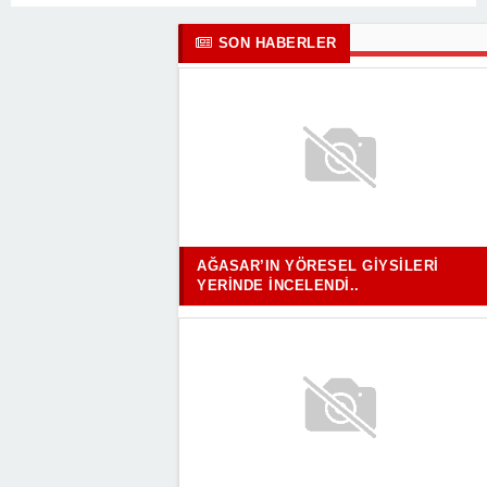
SON HABERLER
AĞASAR’IN YÖRESEL GIYSILERI
YERINDE İNCELENDI..