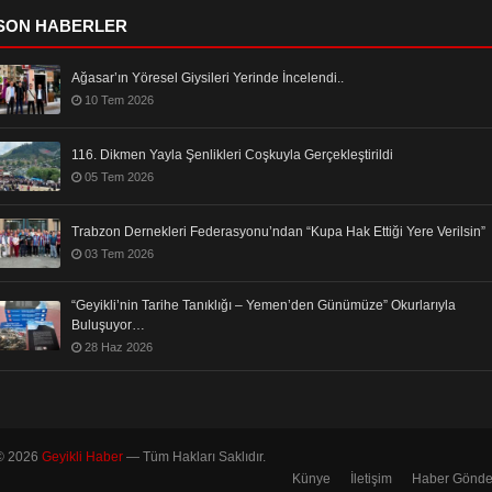
SON HABERLER
Ağasar’ın Yöresel Giysileri Yerinde İncelendi..
10 Tem 2026
116. Dikmen Yayla Şenlikleri Coşkuyla Gerçekleştirildi
05 Tem 2026
Trabzon Dernekleri Federasyonu’ndan “Kupa Hak Ettiği Yere Verilsin”
03 Tem 2026
“Geyikli’nin Tarihe Tanıklığı – Yemen’den Günümüze” Okurlarıyla
Buluşuyor…
28 Haz 2026
© 2026
Geyikli Haber
— Tüm Hakları Saklıdır.
Künye
İletişim
Haber Gönde