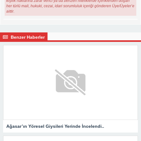
kişilik haklarına zarar verici ya da benzeri niteliklerde içeriklerden doğan
her türlü mali, hukuki, cezai, idari sorumluluk içeriği gönderen Üye/Üyeler’e
aittir.
Benzer Haberler
Ağasar’ın Yöresel Giysileri Yerinde İncelendi..