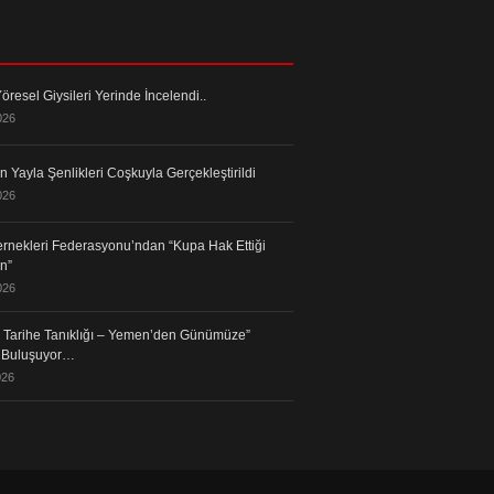
öresel Giysileri Yerinde İncelendi..
026
 Yayla Şenlikleri Coşkuyla Gerçekleştirildi
026
rnekleri Federasyonu’ndan “Kupa Hak Ettiği
in”
026
in Tarihe Tanıklığı – Yemen’den Günümüze”
a Buluşuyor…
026