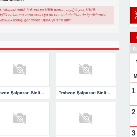
, rahatsız edici, hakaret ve küfür içeren, aşağılayıcı, küçük
şilik haklarına zarar verici ya da benzeri niteliklerde içeriklerden
rumluluk içeriği gönderen Üye/Üyeler’e aittir.
B
M
Trabzon Şalpazarı Sinlice Köyü Derneği’nin İstanbul’da Kültür ve Sanat Gecesi
Trabzon Şalpazarı Sinlice Köyü Derneği’nin İstanbul’da Kültür ve Sanat Gecesi