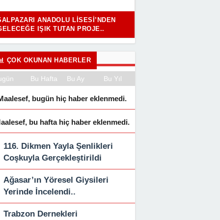
ŞALPAZARI ANADOLU LISESI’NDEN
GELECEĞE IŞIK TUTAN PROJE..
ÇOK OKUNAN HABERLER
ugün
Bu Hafta
Bu Ay
Bu Yıl
Maalesef, bugün hiç haber eklenmedi.
aalesef, bu hafta hiç haber eklenmedi.
116. Dikmen Yayla Şenlikleri
Coşkuyla Gerçekleştirildi
Ağasar’ın Yöresel Giysileri
Yerinde İncelendi..
Trabzon Dernekleri