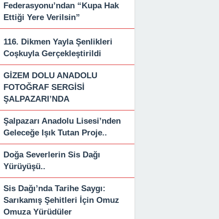
Federasyonu’ndan “Kupa Hak
Ettiği Yere Verilsin”
116. Dikmen Yayla Şenlikleri
Coşkuyla Gerçekleştirildi
GİZEM DOLU ANADOLU
FOTOĞRAF SERGİSİ
ŞALPAZARI’NDA
Şalpazarı Anadolu Lisesi’nden
Geleceğe Işık Tutan Proje..
Doğa Severlerin Sis Dağı
Yürüyüşü..
Sis Dağı’nda Tarihe Saygı:
Sarıkamış Şehitleri İçin Omuz
Omuza Yürüdüler