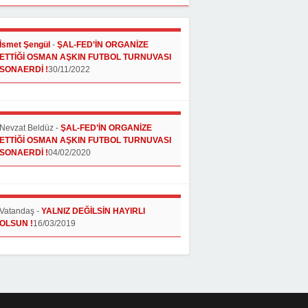
İsmet Şengül
-
ŞAL-FED’İN ORGANİZE
ETTİĞİ OSMAN AŞKIN FUTBOL TURNUVASI
SONAERDİ !
30/11/2022
Nevzat Beldüz
-
ŞAL-FED’İN ORGANİZE
ETTİĞİ OSMAN AŞKIN FUTBOL TURNUVASI
SONAERDİ !
04/02/2020
Vatandaş
-
YALNIZ DEĞİLSİN HAYIRLI
OLSUN !
16/03/2019