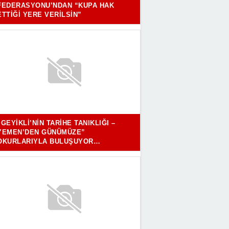
FEDERASYONU’NDAN “KUPA HAK
ETTIĞI YERE VERILSIN”
“GEYIKLI’NIN TARIHE TANIKLIĞI –
YEMEN’DEN GÜNÜMÜZE”
OKURLARIYLA BULUŞUYOR…