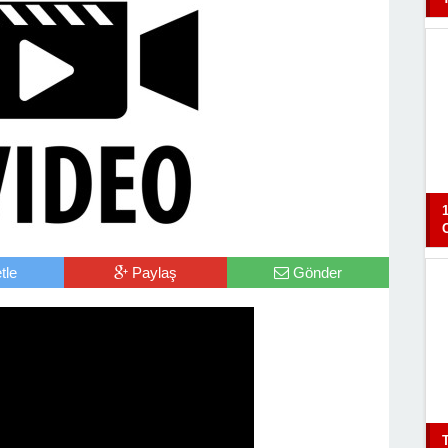
tle
Paylaş
Gönder