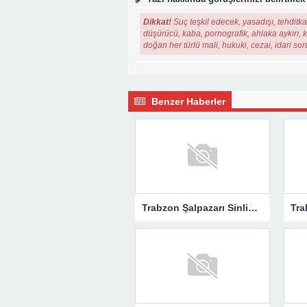
Dikkat!
Suç teşkil edecek, yasadışı, tehditkar
düşürücü, kaba, pornografik, ahlaka aykırı, ki
doğan her türlü mali, hukuki, cezai, idari so
Benzer Haberler
Trabzon Şalpazarı Sinlice Köyü Derneği’nin İstanbul’da Kültür ve Sanat Gecesi