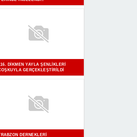
116. DIKMEN YAYLA ŞENLIKLERI
COŞKUYLA GERÇEKLEŞTIRILDI
TRABZON DERNEKLERI