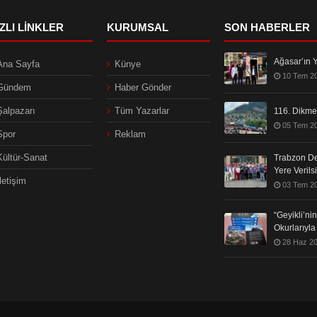
IZLI LINKLER
KURUMSAL
SON HABERLER
Ağasar’ın Y
Ana Sayfa
Künye
10 Tem 2
Gündem
Haber Gönder
Şalpazarı
Tüm Yazarlar
116. Dikmen
05 Tem 2
Spor
Reklam
Kültür-Sanat
Trabzon De
Yere Verils
İletişim
03 Tem 2
“Geyikli’n
Okurlarıyl
28 Haz 2