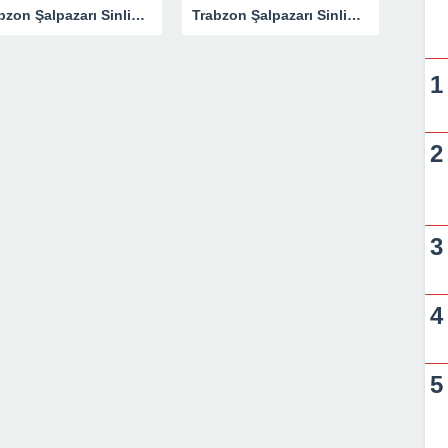
Trabzon Şalpazarı Sinlice Köyü Derneği’nin İstanbul’da Kültür ve Sanat Gecesi
Trabzon Şalpazarı Sinlice Köyü Derneği’nin İstanbul’da Kültür ve Sanat Gecesi