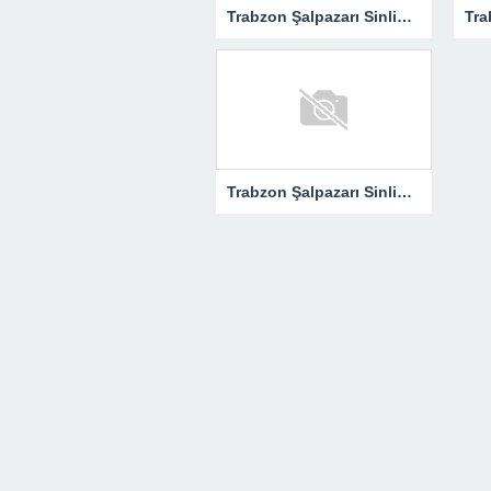
Trabzon Şalpazarı Sinlice Köyü Derneği’nin İstanbul’da Kültür ve Sanat Gecesi
Trabzon Şalpazarı Sinlice Köyü Derneği’nin İstanbul’da Kültür ve Sanat Gecesi