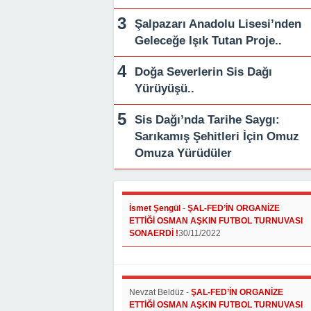
Şalpazarı Anadolu Lisesi’nden
Geleceğe Işık Tutan Proje..
Doğa Severlerin Sis Dağı
Yürüyüşü..
Sis Dağı’nda Tarihe Saygı:
Sarıkamış Şehitleri İçin Omuz
Omuza Yürüdüler
İsmet Şengül
-
ŞAL-FED’İN ORGANİZE
ETTİĞİ OSMAN AŞKIN FUTBOL TURNUVASI
SONAERDİ !
30/11/2022
Nevzat Beldüz
-
ŞAL-FED’İN ORGANİZE
ETTİĞİ OSMAN AŞKIN FUTBOL TURNUVASI