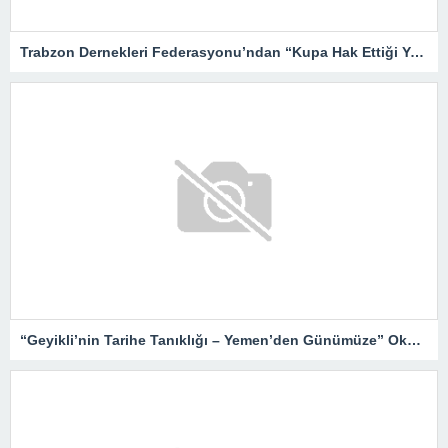
Trabzon Dernekleri Federasyonu’ndan “Kupa Hak Ettiği Yere Verilsin”
“Geyikli’nin Tarihe Tanıklığı – Yemen’den Günümüze” Okurlarıyla Buluşuyor…