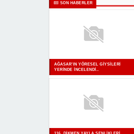
SON HABERLER
AĞASAR’IN YÖRESEL GIYSILERI
YERINDE İNCELENDI..
116. DIKMEN YAYLA ŞENLIKLERI