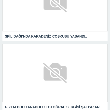
SPİL DAĞI’NDA KARADENİZ COŞKUSU YAŞANDI..
GİZEM DOLU ANADOLU FOTOĞRAF SERGİSİ ŞALPAZARI’NDA