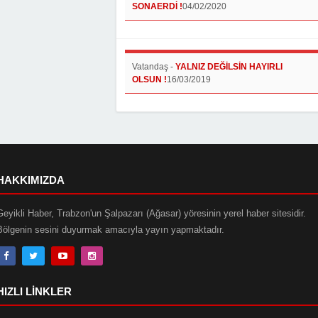
SONAERDİ !
04/02/2020
Vatandaş
-
YALNIZ DEĞİLSİN HAYIRLI
OLSUN !
16/03/2019
HAKKIMIZDA
Geyikli Haber, Trabzon'un Şalpazarı (Ağasar) yöresinin yerel haber sitesidir.
Bölgenin sesini duyurmak amacıyla yayın yapmaktadır.
HIZLI LINKLER