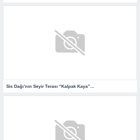
Sis Dağı’nın Seyir Terası “Kalpak Kaya”…