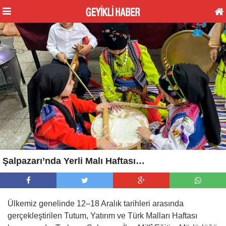
Şalpazarı’nda Yerli Malı Haftası…
Ülkemiz genelinde 12–18 Aralık tarihleri arasında
gerçekleştirilen Tutum, Yatırım ve Türk Malları Haftası