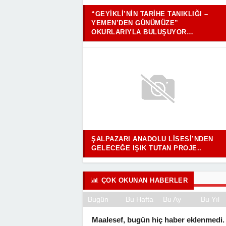
“GEYIKLI’NIN TARIHE TANIKLIĞI –
YEMEN’DEN GÜNÜMÜZE”
OKURLARIYLA BULUŞUYOR…
ŞALPAZARI ANADOLU LISESI’NDEN
GELECEĞE IŞIK TUTAN PROJE..
ÇOK OKUNAN HABERLER
Bugün
Bu Hafta
Bu Ay
Bu Yıl
Maalesef, bugün hiç haber eklenmedi.