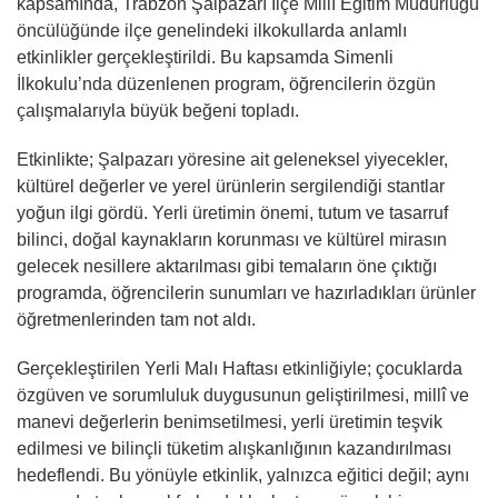
kapsamında, Trabzon Şalpazarı İlçe Millî Eğitim Müdürlüğü
öncülüğünde ilçe genelindeki ilkokullarda anlamlı
etkinlikler gerçekleştirildi. Bu kapsamda Simenli
İlkokulu’nda düzenlenen program, öğrencilerin özgün
çalışmalarıyla büyük beğeni topladı.
Etkinlikte; Şalpazarı yöresine ait geleneksel yiyecekler,
kültürel değerler ve yerel ürünlerin sergilendiği stantlar
yoğun ilgi gördü. Yerli üretimin önemi, tutum ve tasarruf
bilinci, doğal kaynakların korunması ve kültürel mirasın
gelecek nesillere aktarılması gibi temaların öne çıktığı
programda, öğrencilerin sunumları ve hazırladıkları ürünler
öğretmenlerinden tam not aldı.
Gerçekleştirilen Yerli Malı Haftası etkinliğiyle; çocuklarda
özgüven ve sorumluluk duygusunun geliştirilmesi, millî ve
manevi değerlerin benimsetilmesi, yerli üretimin teşvik
edilmesi ve bilinçli tüketim alışkanlığının kazandırılması
hedeflendi. Bu yönüyle etkinlik, yalnızca eğitici değil; aynı