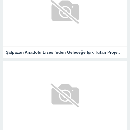
Şalpazarı Anadolu Lisesi’nden Geleceğe Işık Tutan Proje..