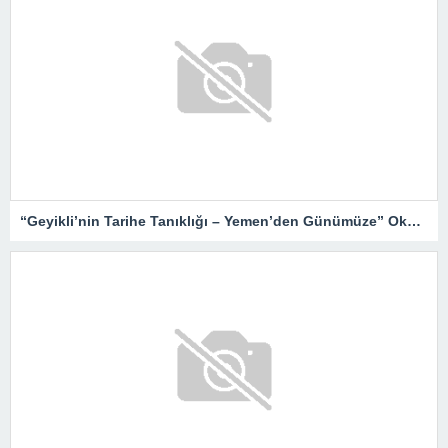
“Geyikli’nin Tarihe Tanıklığı – Yemen’den Günümüze” Okurlarıyla Buluşuyor…