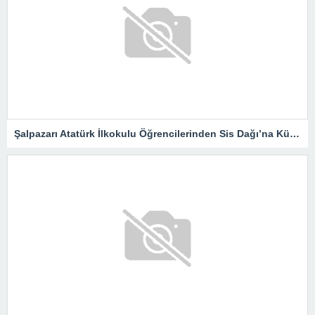
Şalpazarı Atatürk İlkokulu Öğrencilerinden Sis Dağı’na Kültür Gezisi