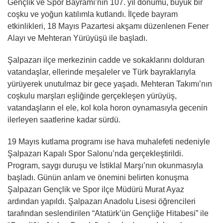
Gençlik ve Spor Bayramı’nın 107. yıl dönümü, büyük bir
coşku ve yoğun katılımla kutlandı. İlçede bayram
etkinlikleri, 18 Mayıs Pazartesi akşamı düzenlenen Fener
Alayı ve Mehteran Yürüyüşü ile başladı.
Şalpazarı ilçe merkezinin cadde ve sokaklarını dolduran
vatandaşlar, ellerinde meşaleler ve Türk bayraklarıyla
yürüyerek unutulmaz bir gece yaşadı. Mehteran Takımı’nın
coşkulu marşları eşliğinde gerçekleşen yürüyüş,
vatandaşların el ele, kol kola horon oynamasıyla gecenin
ilerleyen saatlerine kadar sürdü.
19 Mayıs kutlama programı ise hava muhalefeti nedeniyle
Şalpazarı Kapalı Spor Salonu’nda gerçekleştirildi.
Program, saygı duruşu ve İstiklal Marşı’nın okunmasıyla
başladı. Günün anlam ve önemini belirten konuşma
Şalpazarı Gençlik ve Spor ilçe Müdürü Murat Ayaz
ardından yapıldı. Şalpazarı Anadolu Lisesi öğrencileri
tarafından seslendirilen “Atatürk’ün Gençliğe Hitabesi” ile