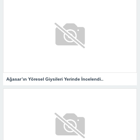
Ağasar’ın Yöresel Giysileri Yerinde İncelendi..