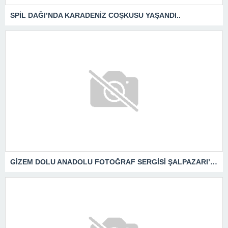
SPİL DAĞI’NDA KARADENİZ COŞKUSU YAŞANDI..
GİZEM DOLU ANADOLU FOTOĞRAF SERGİSİ ŞALPAZARI’NDA