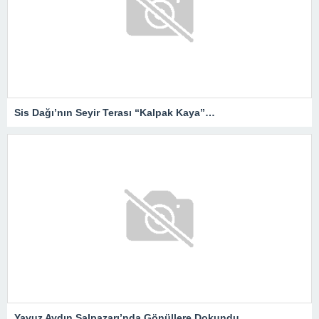
Sis Dağı’nın Seyir Terası “Kalpak Kaya”…
Yavuz Aydın Şalpazarı’nda Gönüllere Dokundu.