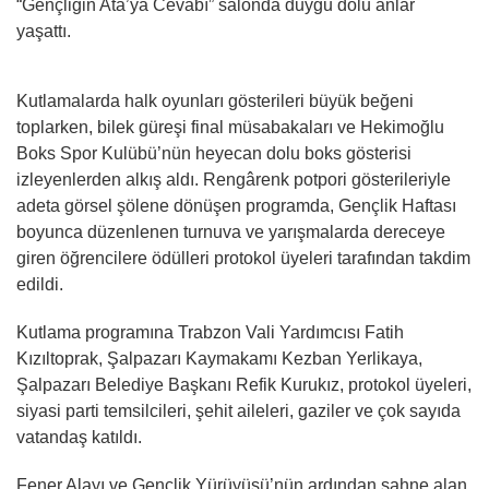
“Gençliğin Ata’ya Cevabı” salonda duygu dolu anlar
yaşattı.
Kutlamalarda halk oyunları gösterileri büyük beğeni
toplarken, bilek güreşi final müsabakaları ve Hekimoğlu
Boks Spor Kulübü’nün heyecan dolu boks gösterisi
izleyenlerden alkış aldı. Rengârenk potpori gösterileriyle
adeta görsel şölene dönüşen programda, Gençlik Haftası
boyunca düzenlenen turnuva ve yarışmalarda dereceye
giren öğrencilere ödülleri protokol üyeleri tarafından takdim
edildi.
Kutlama programına Trabzon Vali Yardımcısı Fatih
Kızıltoprak, Şalpazarı Kaymakamı Kezban Yerlikaya,
Şalpazarı Belediye Başkanı Refik Kurukız, protokol üyeleri,
siyasi parti temsilcileri, şehit aileleri, gaziler ve çok sayıda
vatandaş katıldı.
Fener Alayı ve Gençlik Yürüyüşü’nün ardından sahne alan