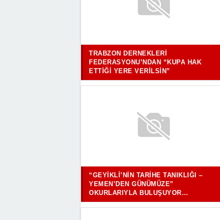
TRABZON DERNEKLERI
FEDERASYONU’NDAN “KUPA HAK
ETTIĞI YERE VERILSIN”
“GEYIKLI’NIN TARIHE TANIKLIĞI –
YEMEN’DEN GÜNÜMÜZE”
OKURLARIYLA BULUŞUYOR…