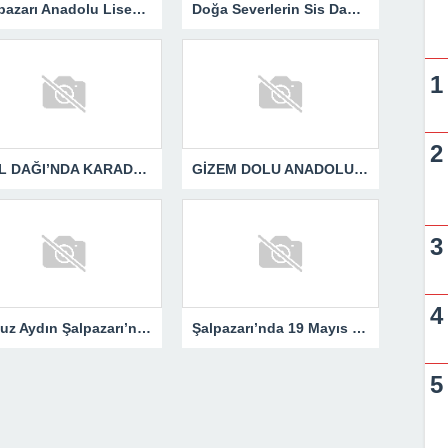
Şalpazarı Anadolu Lisesi’nden Geleceğe Işık Tutan Proje..
Doğa Severlerin Sis Dağı Yürüyüşü..
SPİL DAĞI’NDA KARADENİZ COŞKUSU YAŞANDI..
GİZEM DOLU ANADOLU FOTOĞRAF SERGİSİ ŞALPAZARI’NDA
Yavuz Aydın Şalpazarı’nda Gönüllere Dokundu.
Şalpazarı’nda 19 Mayıs Coşkusu Meydanlara Sığmadı..