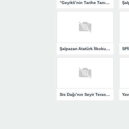
“Geyikli’nin Tarihe Tanıklığı – Yemen’den Günümüze” Okurlarıyla Buluşuyor…
Şalpazarı Atatürk İlkokulu Öğrencilerinden Sis Dağı’na Kültür Gezisi
Sis Dağı’nın Seyir Terası “Kalpak Kaya”…