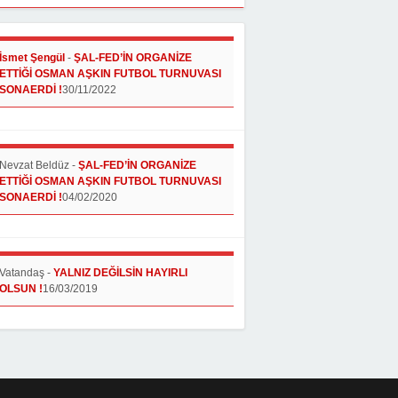
İsmet Şengül
-
ŞAL-FED’İN ORGANİZE
ETTİĞİ OSMAN AŞKIN FUTBOL TURNUVASI
SONAERDİ !
30/11/2022
Nevzat Beldüz
-
ŞAL-FED’İN ORGANİZE
ETTİĞİ OSMAN AŞKIN FUTBOL TURNUVASI
SONAERDİ !
04/02/2020
Vatandaş
-
YALNIZ DEĞİLSİN HAYIRLI
OLSUN !
16/03/2019