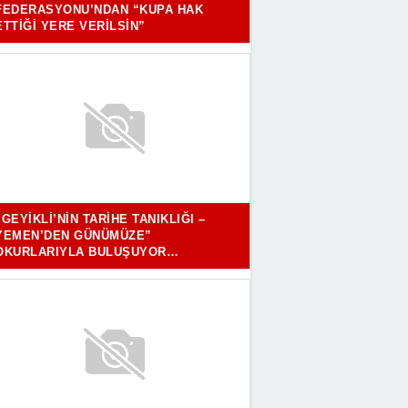
FEDERASYONU’NDAN “KUPA HAK
ETTIĞI YERE VERILSIN”
“GEYIKLI’NIN TARIHE TANIKLIĞI –
YEMEN’DEN GÜNÜMÜZE”
OKURLARIYLA BULUŞUYOR…