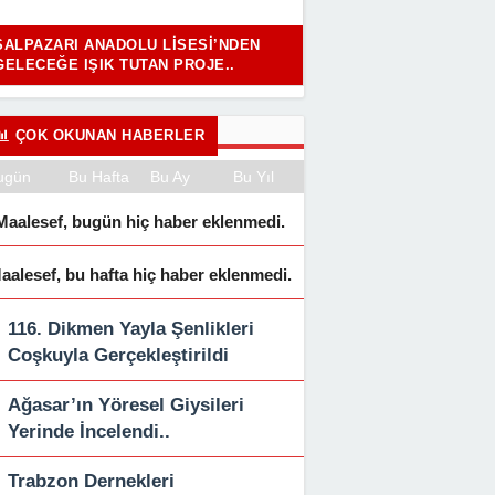
ŞALPAZARI ANADOLU LISESI’NDEN
GELECEĞE IŞIK TUTAN PROJE..
ÇOK OKUNAN HABERLER
ugün
Bu Hafta
Bu Ay
Bu Yıl
Maalesef, bugün hiç haber eklenmedi.
aalesef, bu hafta hiç haber eklenmedi.
116. Dikmen Yayla Şenlikleri
Coşkuyla Gerçekleştirildi
Ağasar’ın Yöresel Giysileri
Yerinde İncelendi..
Trabzon Dernekleri