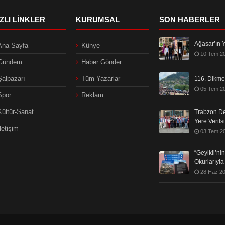
IZLI LINKLER
KURUMSAL
SON HABERLER
Ağasar’ın Y
Ana Sayfa
Künye
10 Tem 2
Gündem
Haber Gönder
Şalpazarı
Tüm Yazarlar
116. Dikmen
05 Tem 2
Spor
Reklam
Kültür-Sanat
Trabzon De
Yere Verils
İletişim
03 Tem 2
“Geyikli’n
Okurlarıyl
28 Haz 2