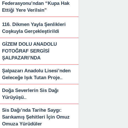
Federasyonu’ndan “Kupa Hak
Ettiği Yere Verilsin”
116. Dikmen Yayla Şenlikleri
Coşkuyla Gerçekleştirildi
GİZEM DOLU ANADOLU
FOTOĞRAF SERGİSİ
ŞALPAZARI’NDA
Şalpazarı Anadolu Lisesi’nden
Geleceğe Işık Tutan Proje..
Doğa Severlerin Sis Dağı
Yürüyüşü..
Sis Dağı’nda Tarihe Saygı:
Sarıkamış Şehitleri İçin Omuz
Omuza Yürüdüler