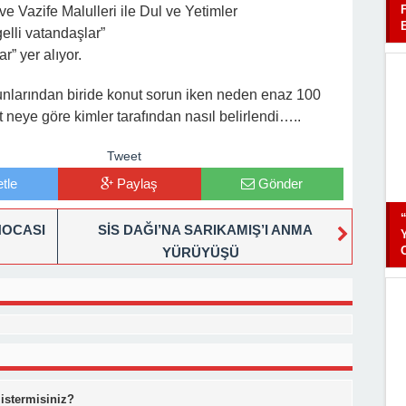
 ve Vazife Malulleri ile Dul ve Yetimler
elli vatandaşlar”
r” yer alıyor.
nlarından biride konut sorun iken neden enaz 100
 neye göre kimler tarafından nasıl belirlendi…..
Tweet
tle
Paylaş
Gönder
HOCASI
SİS DAĞI’NA SARIKAMIŞ’I ANMA
YÜRÜYÜŞÜ
 istermisiniz?