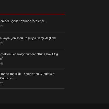
öresel Giysileri Yerinde İncelendi..
026
 Yayla Şenlikleri Coşkuyla Gerçekleştirildi
026
rnekleri Federasyonu’ndan “Kupa Hak Ettiği
in”
026
in Tarihe Tanıklığı – Yemen’den Günümüze”
a Buluşuyor…
026