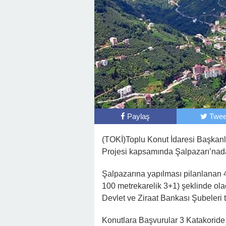
Paylaş
Twee
(TOKİ)Toplu Konut İdaresi Başkanlı
Projesi kapsamında Şalpazarı’nada
Şalpazarına yapılması pilanlanan 
100 metrekarelik 3+1) şeklinde olac
Devlet ve Ziraat Bankası Şubeleri t
Konutlara Başvurular 3 Katakoride