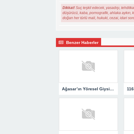
Dikkat!
Suç teşkil edecek, yasadışı, tehditkar
düşürücü, kaba, pornografik, ahlaka aykırı, ki
doğan her türlü mali, hukuki, cezai, idari so
Benzer Haberler
Ağasar’ın Yöresel Giysileri Yerinde İncelendi..