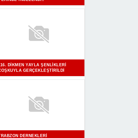
116. DIKMEN YAYLA ŞENLIKLERI
COŞKUYLA GERÇEKLEŞTIRILDI
TRABZON DERNEKLERI