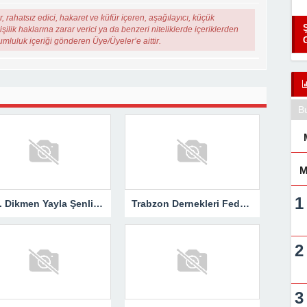
, rahatsız edici, hakaret ve küfür içeren, aşağılayıcı, küçük
şilik haklarına zarar verici ya da benzeri niteliklerde içeriklerden
rumluluk içeriği gönderen Üye/Üyeler’e aittir.
B
M
116. Dikmen Yayla Şenlikleri Coşkuyla Gerçekleştirildi
Trabzon Dernekleri Federasyonu’ndan “Kupa Hak Ettiği Yere Verilsin”