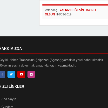
Vatandaş
-
YALNIZ DEĞİLSİN HAYIRLI
OLSUN !
16/03/2019
HAKKIMIZDA
Geyikli Haber, Trabzon'un Şalpazarı (Ağasar) yöresinin yerel haber sitesidir.
Bölgenin sesini duyurmak amacıyla yayın yapmaktadır.
HIZLI LINKLER
Ana Sayfa
Gündem