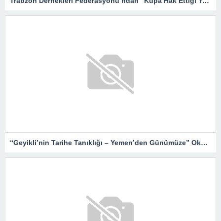
Trabzon Dernekleri Federasyonu’ndan “Kupa Hak Ettiği Yere Verilsin”
“Geyikli’nin Tarihe Tanıklığı – Yemen’den Günümüze” Okurlarıyla Buluşuyor…