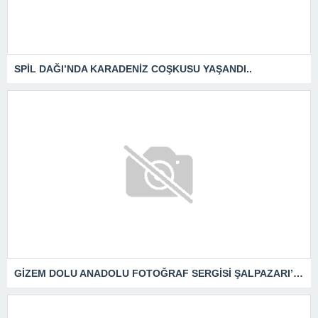
SPİL DAĞI’NDA KARADENİZ COŞKUSU YAŞANDI..
GİZEM DOLU ANADOLU FOTOĞRAF SERGİSİ ŞALPAZARI’NDA