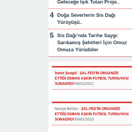
Geleceğe Işık Tutan Proje..
Doğa Severlerin Sis Dağı
Yürüyüşü..
Sis Dağı’nda Tarihe Saygı:
Sarıkamış Şehitleri İçin Omuz
Omuza Yürüdüler
İsmet Şengül
-
ŞAL-FED’İN ORGANİZE
ETTİĞİ OSMAN AŞKIN FUTBOL TURNUVASI
SONAERDİ !
30/11/2022
Nevzat Beldüz
-
ŞAL-FED’İN ORGANİZE
ETTİĞİ OSMAN AŞKIN FUTBOL TURNUVASI
SONAERDİ !
04/02/2020