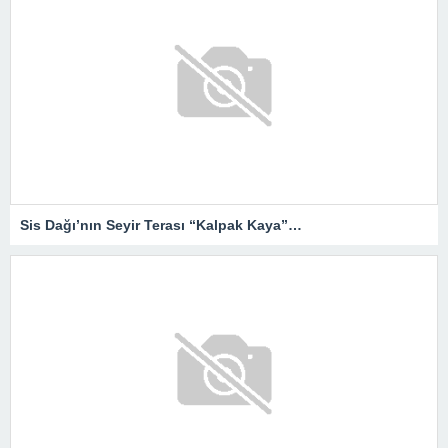
Sis Dağı’nın Seyir Terası “Kalpak Kaya”…