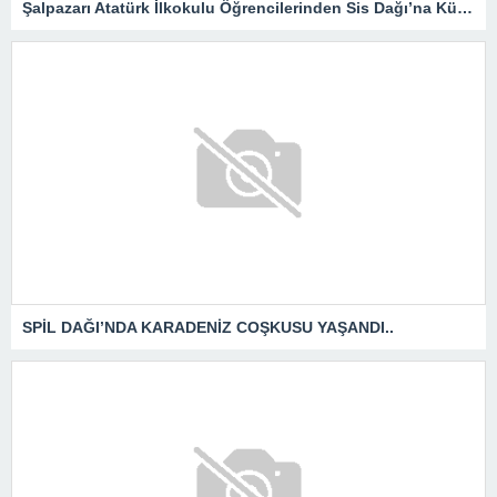
Şalpazarı Atatürk İlkokulu Öğrencilerinden Sis Dağı’na Kültür Gezisi
SPİL DAĞI’NDA KARADENİZ COŞKUSU YAŞANDI..