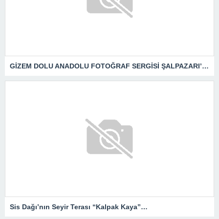
GİZEM DOLU ANADOLU FOTOĞRAF SERGİSİ ŞALPAZARI’NDA
Sis Dağı’nın Seyir Terası “Kalpak Kaya”…