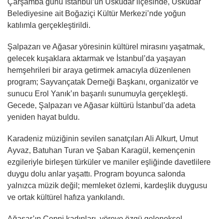
Çarşamba günü İstanbul’un Üsküdar ilçesinde, Üsküdar
Belediyesine ait Boğaziçi Kültür Merkezi’nde yoğun
katılımla gerçekleştirildi.
Şalpazarı ve Ağasar yöresinin kültürel mirasını yaşatmak,
gelecek kuşaklara aktarmak ve İstanbul’da yaşayan
hemşehrileri bir araya getirmek amacıyla düzenlenen
program; Sayvançatak Derneği Başkanı, organizatör ve
sunucu Erol Yanık’ın başarılı sunumuyla gerçekleşti.
Gecede, Şalpazarı ve Ağasar kültürü İstanbul’da adeta
yeniden hayat buldu.
Karadeniz müziğinin sevilen sanatçıları Ali Alkurt, Umut
Ayvaz, Batuhan Turan ve Şaban Karagül, kemençenin
ezgileriyle birleşen türküler ve maniler eşliğinde davetlilere
duygu dolu anlar yaşattı. Program boyunca salonda
yalnızca müzik değil; memleket özlemi, kardeşlik duygusu
ve ortak kültürel hafıza yankılandı.
Ağasar’ın Çepni kadınları, yöreye özgü geleneksel