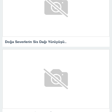
Doğa Severlerin Sis Dağı Yürüyüşü..