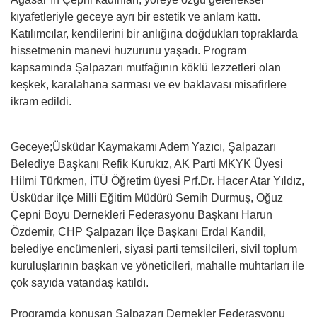
kıyafetleriyle geceye ayrı bir estetik ve anlam kattı.
Katılımcılar, kendilerini bir anlığına doğdukları topraklarda
hissetmenin manevi huzurunu yaşadı. Program
kapsamında Şalpazarı mutfağının köklü lezzetleri olan
keşkek, karalahana sarması ve ev baklavası misafirlere
ikram edildi.
Geceye;Üsküdar Kaymakamı Adem Yazıcı, Şalpazarı
Belediye Başkanı Refik Kurukız, AK Parti MKYK Üyesi
Hilmi Türkmen, İTÜ Öğretim üyesi Prf.Dr. Hacer Atar Yıldız,
Üsküdar ilçe Milli Eğitim Müdürü Semih Durmuş, Oğuz
Çepni Boyu Dernekleri Federasyonu Başkanı Harun
Özdemir, CHP Şalpazarı İlçe Başkanı Erdal Kandil,
belediye encümenleri, siyasi parti temsilcileri, sivil toplum
kuruluşlarının başkan ve yöneticileri, mahalle muhtarları ile
çok sayıda vatandaş katıldı.
Programda konuşan Şalpazarı Dernekler Federasyonu