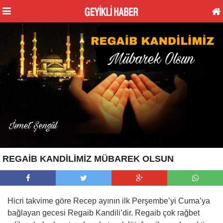
REGAİB KANDİLİMİZ MÜBAREK OLSUN
Hicri takvime göre Recep ayının ilk Perşembe’yi Cuma’ya
bağlayan gecesi Regaib Kandili’dir. Regaib çok rağbet