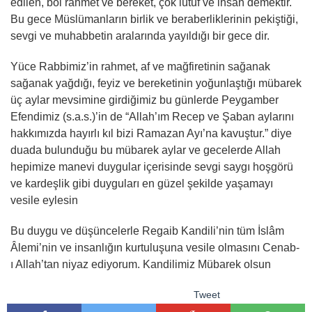
edilen, bol rahmet ve bereket, çok lütuf ve ihsan demektir.
Bu gece Müslümanların birlik ve beraberliklerinin pekiştiği,
sevgi ve muhabbetin aralarında yayıldığı bir gece dir.
Yüce Rabbimiz’in rahmet, af ve mağfiretinin sağanak
sağanak yağdığı, feyiz ve bereketinin yoğunlaştığı mübarek
üç aylar mevsimine girdiğimiz bu günlerde Peygamber
Efendimiz (s.a.s.)’in de “Allah’ım Recep ve Şaban aylarını
hakkımızda hayırlı kıl bizi Ramazan Ayı’na kavuştur.” diye
duada bulunduğu bu mübarek aylar ve gecelerde Allah
hepimize manevi duygular içerisinde sevgi saygı hoşgörü
ve kardeşlik gibi duyguları en güzel şekilde yaşamayı
vesile eylesin
Bu duygu ve düşüncelerle Regaib Kandili’nin tüm İslâm
Âlemi’nin ve insanlığın kurtuluşuna vesile olmasını Cenab-
ı Allah’tan niyaz ediyorum. Kandilimiz Mübarek olsun
Tweet