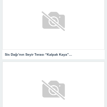
Sis Dağı’nın Seyir Terası “Kalpak Kaya”…