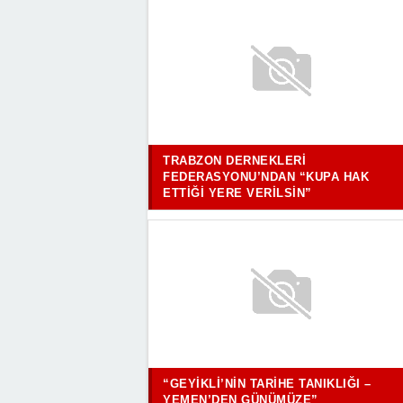
TRABZON DERNEKLERI
FEDERASYONU’NDAN “KUPA HAK
ETTIĞI YERE VERILSIN”
“GEYIKLI’NIN TARIHE TANIKLIĞI –
YEMEN’DEN GÜNÜMÜZE”