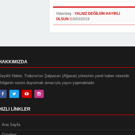
Vatandaş
-
YALNIZ DEĞİLSİN HAYIRLI
OLSUN !
16/03/2019
HAKKIMIZDA
Geyikli Haber, Trabzon'un Şalpazarı (Ağasar) yöresinin yerel haber sitesidir.
Bölgenin sesini duyurmak amacıyla yayın yapmaktadır.
HIZLI LINKLER
Ana Sayfa
Gündem