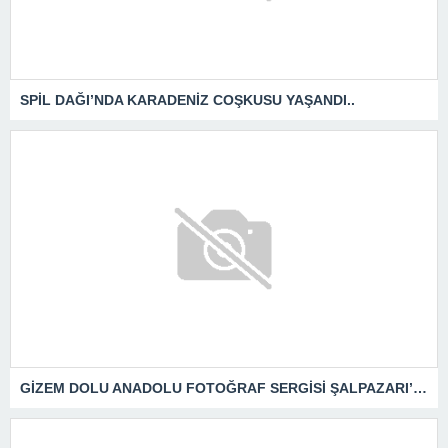
SPİL DAĞI’NDA KARADENİZ COŞKUSU YAŞANDI..
GİZEM DOLU ANADOLU FOTOĞRAF SERGİSİ ŞALPAZARI’NDA