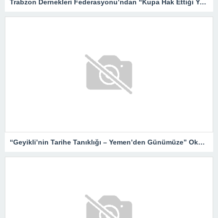
Trabzon Dernekleri Federasyonu’ndan “Kupa Hak Ettiği Yere Verilsin”
“Geyikli’nin Tarihe Tanıklığı – Yemen’den Günümüze” Okurlarıyla Buluşuyor…