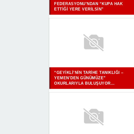
FEDERASYONU’NDAN “KUPA HAK
ETTIĞI YERE VERILSIN”
“GEYIKLI’NIN TARIHE TANIKLIĞI –
YEMEN’DEN GÜNÜMÜZE”
OKURLARIYLA BULUŞUYOR…