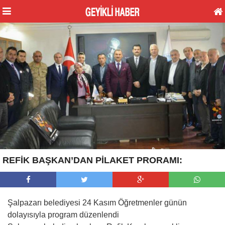
REFİK BAŞKAN’DAN PİLAKET PRORAMI:
Şalpazarı belediyesi 24 Kasım Öğretmenler günün
dolayısıyla program düzenlendi