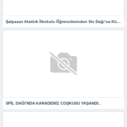
Şalpazarı Atatürk İlkokulu Öğrencilerinden Sis Dağı’na Kültür Gezisi
SPİL DAĞI’NDA KARADENİZ COŞKUSU YAŞANDI..