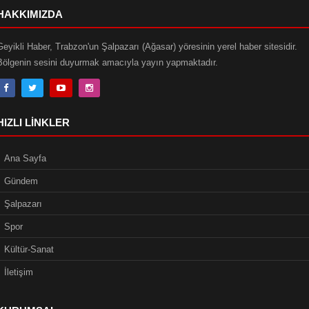
HAKKIMIZDA
Geyikli Haber, Trabzon'un Şalpazarı (Ağasar) yöresinin yerel haber sitesidir.
Bölgenin sesini duyurmak amacıyla yayın yapmaktadır.
HIZLI LINKLER
Ana Sayfa
Gündem
Şalpazarı
Spor
Kültür-Sanat
İletişim