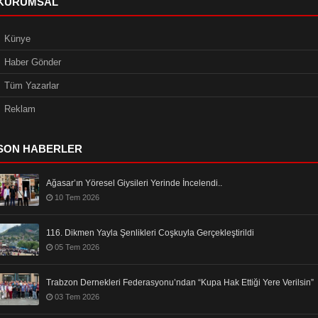
KURUMSAL
Künye
Haber Gönder
Tüm Yazarlar
Reklam
SON HABERLER
Ağasar’ın Yöresel Giysileri Yerinde İncelendi..
10 Tem 2026
116. Dikmen Yayla Şenlikleri Coşkuyla Gerçekleştirildi
05 Tem 2026
Trabzon Dernekleri Federasyonu’ndan “Kupa Hak Ettiği Yere Verilsin”
03 Tem 2026