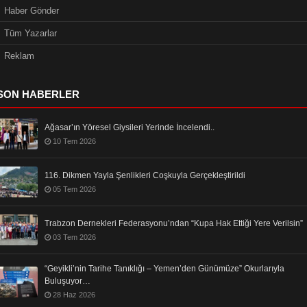
Haber Gönder
Tüm Yazarlar
Reklam
SON HABERLER
Ağasar’ın Yöresel Giysileri Yerinde İncelendi..
10 Tem 2026
116. Dikmen Yayla Şenlikleri Coşkuyla Gerçekleştirildi
05 Tem 2026
Trabzon Dernekleri Federasyonu’ndan “Kupa Hak Ettiği Yere Verilsin”
03 Tem 2026
“Geyikli’nin Tarihe Tanıklığı – Yemen’den Günümüze” Okurlarıyla
Buluşuyor…
28 Haz 2026