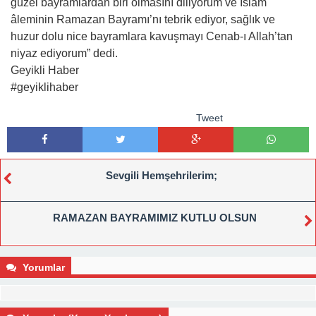
güzel bayramlardan biri olmasını diliyorum ve İslam
âleminin Ramazan Bayramı’nı tebrik ediyor, sağlık ve
huzur dolu nice bayramlara kavuşmayı Cenab-ı Allah’tan
niyaz ediyorum” dedi.
Geyikli Haber
#geyiklihaber
Tweet
Sevgili Hemşehrilerim;
RAMAZAN BAYRAMIMIZ KUTLU OLSUN
Yorumlar