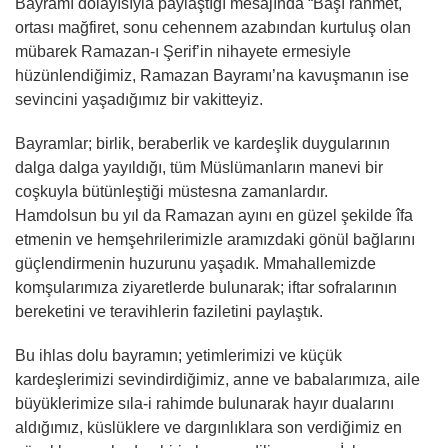
Bayramı dolayısıyla paylaştığı mesajında “Başı rahmet,
ortası mağfiret, sonu cehennem azabından kurtuluş olan
mübarek Ramazan-ı Şerif’in nihayete ermesiyle
hüzünlendiğimiz, Ramazan Bayramı’na kavuşmanın ise
sevincini yaşadığımız bir vakitteyiz.
Bayramlar; birlik, beraberlik ve kardeşlik duygularının
dalga dalga yayıldığı, tüm Müslümanların manevi bir
coşkuyla bütünleştiği müstesna zamanlardır.
Hamdolsun bu yıl da Ramazan ayını en güzel şekilde îfa
etmenin ve hemşehrilerimizle aramızdaki gönül bağlarını
güçlendirmenin huzurunu yaşadık. Mmahallemizde
komşularımıza ziyaretlerde bulunarak; iftar sofralarının
bereketini ve teravihlerin faziletini paylaştık.
Bu ihlas dolu bayramın; yetimlerimizi ve küçük
kardeşlerimizi sevindirdiğimiz, anne ve babalarımıza, aile
büyüklerimize sıla-i rahimde bulunarak hayır dualarını
aldığımız, küslüklere ve dargınlıklara son verdiğimiz en