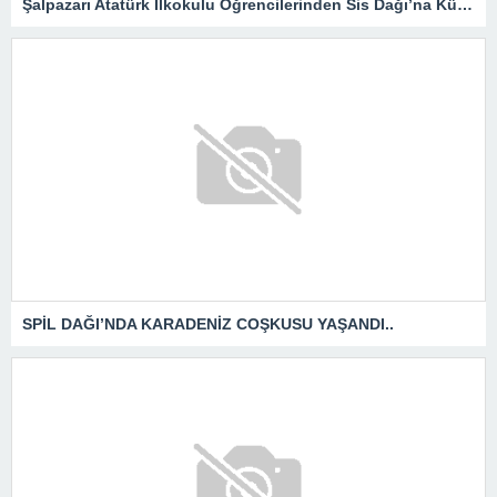
Şalpazarı Atatürk İlkokulu Öğrencilerinden Sis Dağı’na Kültür Gezisi
SPİL DAĞI’NDA KARADENİZ COŞKUSU YAŞANDI..