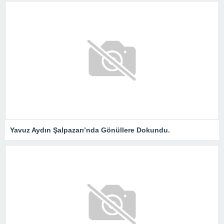
Yavuz Aydın Şalpazarı’nda Gönüllere Dokundu.