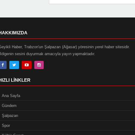
HAKKIMIZDA
Geyikli Haber, Trabzon'un Şalpazarı (Ağasar) yöresinin yerel haber sitesidir.
Bölgenin sesini duyurmak amacıyla yayın yapmaktadır.
HIZLI LINKLER
Ana Sayfa
Gündem
Şalpazarı
Spor