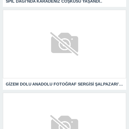
SPİL DAĞI’NDA KARADENİZ COŞKUSU YAŞANDI..
GİZEM DOLU ANADOLU FOTOĞRAF SERGİSİ ŞALPAZARI’NDA