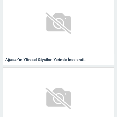
Ağasar’ın Yöresel Giysileri Yerinde İncelendi..