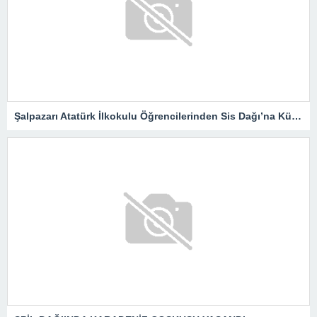
Şalpazarı Atatürk İlkokulu Öğrencilerinden Sis Dağı’na Kültür Gezisi