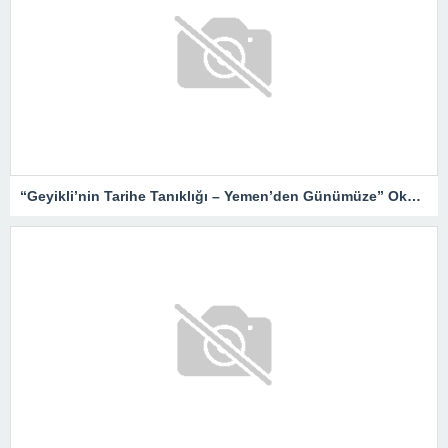
“Geyikli’nin Tarihe Tanıklığı – Yemen’den Günümüze” Okurlarıyla Buluşuyor…