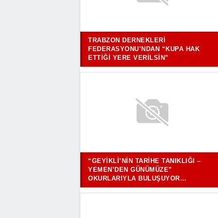
TRABZON DERNEKLERI
FEDERASYONU’NDAN “KUPA HAK
ETTIĞI YERE VERILSIN”
“GEYIKLI’NIN TARIHE TANIKLIĞI –
YEMEN’DEN GÜNÜMÜZE”
OKURLARIYLA BULUŞUYOR…