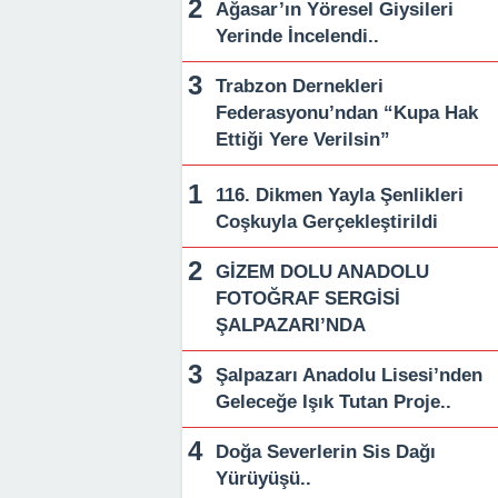
Ağasar’ın Yöresel Giysileri
Yerinde İncelendi..
Trabzon Dernekleri
Federasyonu’ndan “Kupa Hak
Ettiği Yere Verilsin”
116. Dikmen Yayla Şenlikleri
Coşkuyla Gerçekleştirildi
GİZEM DOLU ANADOLU
FOTOĞRAF SERGİSİ
ŞALPAZARI’NDA
Şalpazarı Anadolu Lisesi’nden
Geleceğe Işık Tutan Proje..
Doğa Severlerin Sis Dağı
Yürüyüşü..