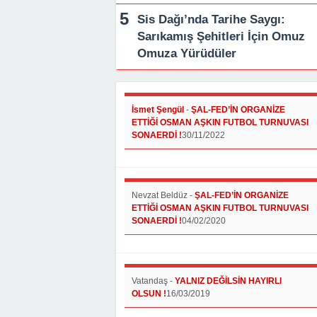
Sis Dağı’nda Tarihe Saygı:
Sarıkamış Şehitleri İçin Omuz
Omuza Yürüdüler
İsmet Şengül
-
ŞAL-FED’İN ORGANİZE
ETTİĞİ OSMAN AŞKIN FUTBOL TURNUVASI
SONAERDİ !
30/11/2022
Nevzat Beldüz
-
ŞAL-FED’İN ORGANİZE
ETTİĞİ OSMAN AŞKIN FUTBOL TURNUVASI
SONAERDİ !
04/02/2020
Vatandaş
-
YALNIZ DEĞİLSİN HAYIRLI
OLSUN !
16/03/2019