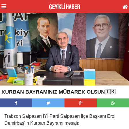
KURBAN BAYRAMINIZ MÜBAREK OLSUN🇹🇷
Trabzon Şalpazarı İYİ Parti Şalpazarı İlçe Başkanı Erol
Demirbaş’ın Kurban Bayramı mesajı;