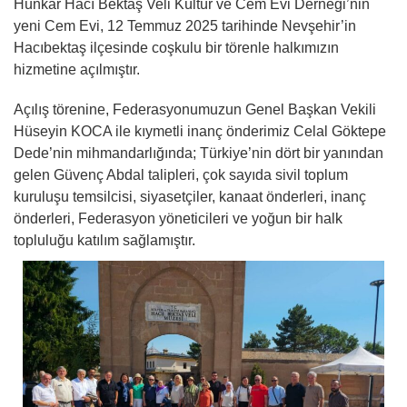
Hünkar Hacı Bektaş Veli Kültür ve Cem Evi Derneği’nin
yeni Cem Evi, 12 Temmuz 2025 tarihinde Nevşehir’in
Hacıbektaş ilçesinde coşkulu bir törenle halkımızın
hizmetine açılmıştır.
Açılış törenine, Federasyonumuzun Genel Başkan Vekili
Hüseyin KOCA ile kıymetli inanç önderimiz Celal Göktepe
Dede’nin mihmandarlığında; Türkiye’nin dört bir yanından
gelen Güvenç Abdal talipleri, çok sayıda sivil toplum
kuruluşu temsilcisi, siyasetçiler, kanaat önderleri, inanç
önderleri, Federasyon yöneticileri ve yoğun bir halk
topluluğu katılım sağlamıştır.