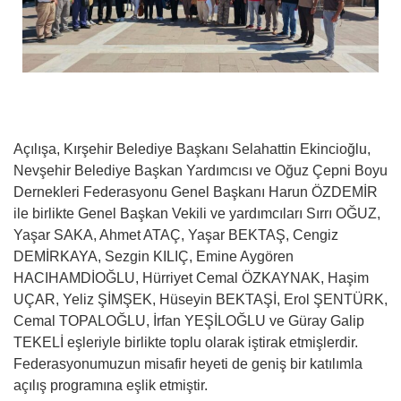
Açılışa, Kırşehir Belediye Başkanı Selahattin Ekincioğlu,
Nevşehir Belediye Başkan Yardımcısı ve Oğuz Çepni Boyu
Dernekleri Federasyonu Genel Başkanı Harun ÖZDEMİR
ile birlikte Genel Başkan Vekili ve yardımcıları Sırrı OĞUZ,
Yaşar SAKA, Ahmet ATAÇ, Yaşar BEKTAŞ, Cengiz
DEMİRKAYA, Sezgin KILIÇ, Emine Aygören
HACIHAMDİOĞLU, Hürriyet Cemal ÖZKAYNAK, Haşim
UÇAR, Yeliz ŞİMŞEK, Hüseyin BEKTAŞİ, Erol ŞENTÜRK,
Cemal TOPALOĞLU, İrfan YEŞİLOĞLU ve Güray Galip
TEKELİ eşleriyle birlikte toplu olarak iştirak etmişlerdir.
Federasyonumuzun misafir heyeti de geniş bir katılımla
açılış programına eşlik etmiştir.