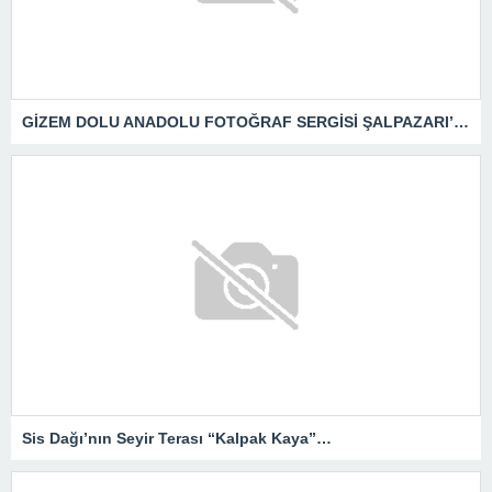
GİZEM DOLU ANADOLU FOTOĞRAF SERGİSİ ŞALPAZARI’NDA
Sis Dağı’nın Seyir Terası “Kalpak Kaya”…