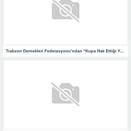
Trabzon Dernekleri Federasyonu’ndan “Kupa Hak Ettiği Yere Verilsin”