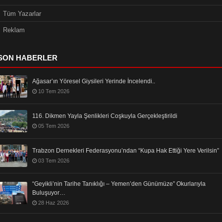
Tüm Yazarlar
Reklam
SON HABERLER
Ağasar’ın Yöresel Giysileri Yerinde İncelendi..
10 Tem 2026
116. Dikmen Yayla Şenlikleri Coşkuyla Gerçekleştirildi
05 Tem 2026
Trabzon Dernekleri Federasyonu’ndan “Kupa Hak Ettiği Yere Verilsin”
03 Tem 2026
“Geyikli’nin Tarihe Tanıklığı – Yemen’den Günümüze” Okurlarıyla
Buluşuyor…
28 Haz 2026