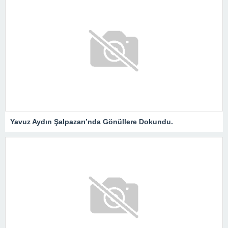
Yavuz Aydın Şalpazarı’nda Gönüllere Dokundu.