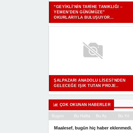
“GEYIKLI’NIN TARIHE TANIKLIĞI –
YEMEN’DEN GÜNÜMÜZE”
OKURLARIYLA BULUŞUYOR…
ŞALPAZARI ANADOLU LISESI’NDEN
GELECEĞE IŞIK TUTAN PROJE..
ÇOK OKUNAN HABERLER
Bugün
Bu Hafta
Bu Ay
Bu Yıl
Maalesef, bugün hiç haber eklenmedi.