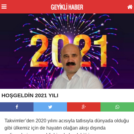
HOŞGELDİN 2021 YILI
Takvimler’den 2020 yılını acısıyla tatlısıyla dünyada olduğu
gibi ülkemiz için de hayatın olağan akışı dışında