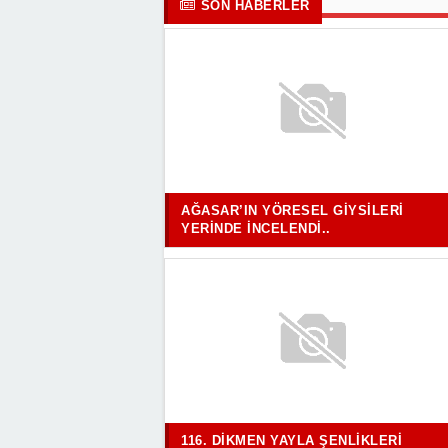
SON HABERLER
AĞASAR’IN YÖRESEL GIYSILERI
YERINDE İNCELENDI..
116. DIKMEN YAYLA ŞENLIKLERI