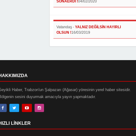
SONAERDİ !
04/02/2020
Vatandaş
-
YALNIZ DEĞİLSİN HAYIRLI
OLSUN !
16/03/2019
HAKKIMIZDA
Geyikli Haber, Trabzon'un Şalpazarı (Ağasar) yöresinin yerel haber sitesidir.
Bölgenin sesini duyurmak amacıyla yayın yapmaktadır.
HIZLI LINKLER