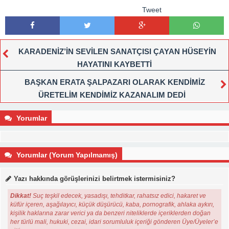
Tweet
KARADENİZ’İN SEVİLEN SANATÇISI ÇAYAN HÜSEYİN
HAYATINI KAYBETTİ
BAŞKAN ERATA ŞALPAZARI OLARAK KENDİMİZ
ÜRETELİM KENDİMİZ KAZANALIM DEDİ
Yorumlar
Yorumlar (Yorum Yapılmamış)
Yazı hakkında görüşlerinizi belirtmek istermisiniz?
Dikkat!
Suç teşkil edecek, yasadışı, tehditkar, rahatsız edici, hakaret ve
küfür içeren, aşağılayıcı, küçük düşürücü, kaba, pornografik, ahlaka aykırı,
kişilik haklarına zarar verici ya da benzeri niteliklerde içeriklerden doğan
her türlü mali, hukuki, cezai, idari sorumluluk içeriği gönderen Üye/Üyeler’e