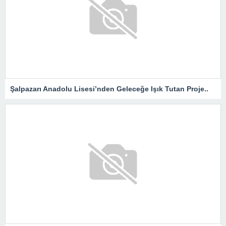
Şalpazarı Anadolu Lisesi’nden Geleceğe Işık Tutan Proje..