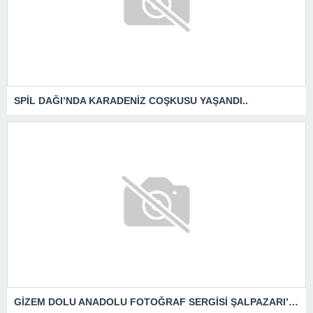
SPİL DAĞI’NDA KARADENİZ COŞKUSU YAŞANDI..
GİZEM DOLU ANADOLU FOTOĞRAF SERGİSİ ŞALPAZARI’NDA