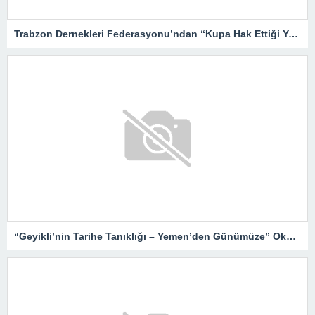
Trabzon Dernekleri Federasyonu’ndan “Kupa Hak Ettiği Yere Verilsin”
“Geyikli’nin Tarihe Tanıklığı – Yemen’den Günümüze” Okurlarıyla Buluşuyor…