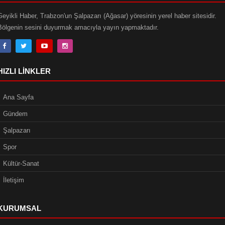
Geyikli Haber, Trabzon'un Şalpazarı (Ağasar) yöresinin yerel haber sitesidir.
Bölgenin sesini duyurmak amacıyla yayın yapmaktadır.
HIZLI LINKLER
Ana Sayfa
Gündem
Şalpazarı
Spor
Kültür-Sanat
İletişim
KURUMSAL