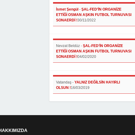
İsmet Şengül
-
ŞAL-FED’İN ORGANİZE
ETTİĞİ OSMAN AŞKIN FUTBOL TURNUVASI
SONAERDİ !
30/11/2022
Nevzat Beldüz
-
ŞAL-FED’İN ORGANİZE
ETTİĞİ OSMAN AŞKIN FUTBOL TURNUVASI
SONAERDİ !
04/02/2020
Vatandaş
-
YALNIZ DEĞİLSİN HAYIRLI
OLSUN !
16/03/2019
HAKKIMIZDA