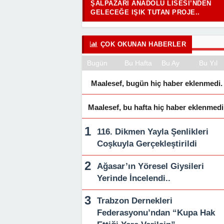
ŞALPAZARI ANADOLU LISESI’NDEN
GELECEĞE IŞIK TUTAN PROJE..
ÇOK OKUNAN HABERLER
Bugün
Bu Hafta
Bu Ay
Bu Yıl
Maalesef, bugün hiç haber eklenmedi.
Maalesef, bu hafta hiç haber eklenmedi
116. Dikmen Yayla Şenlikleri
Coşkuyla Gerçekleştirildi
Ağasar’ın Yöresel Giysileri
Yerinde İncelendi..
Trabzon Dernekleri
Federasyonu’ndan “Kupa Hak