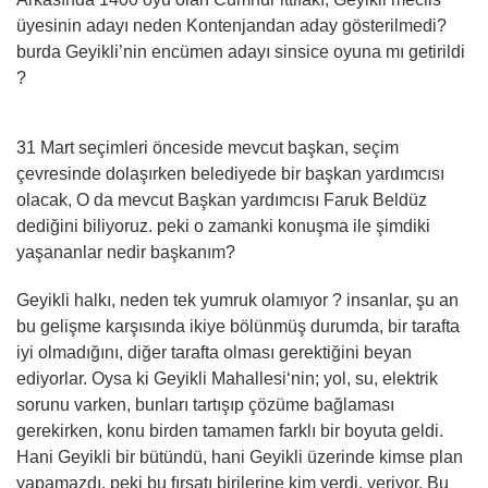
üyesinin adayı neden Kontenjandan aday gösterilmedi?
burda Geyikli’nin encümen adayı sinsice oyuna mı getirildi
?
31 Mart seçimleri önceside mevcut başkan, seçim
çevresinde dolaşırken belediyede bir başkan yardımcısı
olacak, O da mevcut Başkan yardımcısı Faruk Beldüz
dediğini biliyoruz. peki o zamanki konuşma ile şimdiki
yaşananlar nedir başkanım?
Geyikli halkı, neden tek yumruk olamıyor ? insanlar, şu an
bu gelişme karşısında ikiye bölünmüş durumda, bir tarafta
iyi olmadığını, diğer tarafta olması gerektiğini beyan
ediyorlar. Oysa ki Geyikli Mahallesi‘nin; yol, su, elektrik
sorunu varken, bunları tartışıp çözüme bağlaması
gerekirken, konu birden tamamen farklı bir boyuta geldi.
Hani Geyikli bir bütündü, hani Geyikli üzerinde kimse plan
yapamazdı, peki bu fırsatı birilerine kim verdi, veriyor. Bu