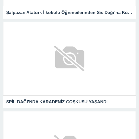
Şalpazarı Atatürk İlkokulu Öğrencilerinden Sis Dağı’na Kültür Gezisi
SPİL DAĞI’NDA KARADENİZ COŞKUSU YAŞANDI..