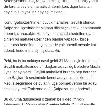
Belediyesinde, başkan yardımcılığı konusunu tartışıyorlar.
Bir tarafta böyle olmamalıydı denilirken, diğer taraftan
hayırlı olsun yazıları paylaşılmaktadı.
Konu, Şalpazarı‘nın en büyük mahallesi Geyikli olunca,
Şalpazarı ilçesinde herzaman dikkat çekecek, herzamanda
önem kazanacaktır. Hal böyle olunca da hedefleri olan
birileri bu mahalle üzerinden planlar yapacak, birde
tutturursa hedefine ulaşabilmede çok önemli mesafe kat
ederek hedefine ulaşmış olacaktır.
Peki, bu iş bu noktaya nasıl geldi 31 Mart seçimleri öncesi,
Geyikli mahallesinde bir Başkan adayı, üç Belediye Meclis
üyesi adayı vardı. Geyikli mahallesi burada hep beraber
olup Başkanlık seçiminde kendi adayını desteklemedi.
Meclis seçiminde de oylarını üçe bölmek yerine bir adayı
destekleyerek Trabzona değil Şalpazarı na gönderdi.
Bu duruma düşüleceği o zaman belli değilmiydi?
Arkasında 1400 oyu olan Cumhur ittifakı, Geyikli meclis