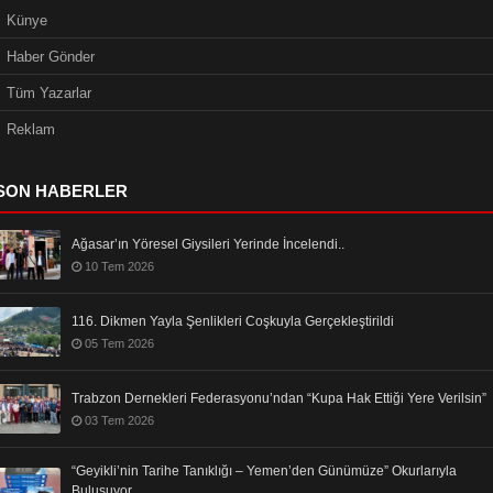
Künye
Haber Gönder
Tüm Yazarlar
Reklam
SON HABERLER
Ağasar’ın Yöresel Giysileri Yerinde İncelendi..
10 Tem 2026
116. Dikmen Yayla Şenlikleri Coşkuyla Gerçekleştirildi
05 Tem 2026
Trabzon Dernekleri Federasyonu’ndan “Kupa Hak Ettiği Yere Verilsin”
03 Tem 2026
“Geyikli’nin Tarihe Tanıklığı – Yemen’den Günümüze” Okurlarıyla
Buluşuyor…