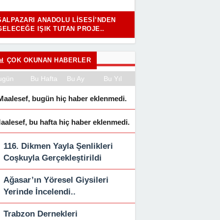
ŞALPAZARI ANADOLU LISESI’NDEN
GELECEĞE IŞIK TUTAN PROJE..
ÇOK OKUNAN HABERLER
ugün
Bu Hafta
Bu Ay
Bu Yıl
Maalesef, bugün hiç haber eklenmedi.
aalesef, bu hafta hiç haber eklenmedi.
116. Dikmen Yayla Şenlikleri
Coşkuyla Gerçekleştirildi
Ağasar’ın Yöresel Giysileri
Yerinde İncelendi..
Trabzon Dernekleri