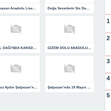
Şalpazarı Anadolu Lisesi’nden Geleceğe Işık Tutan Proje..
Doğa Severlerin Sis Dağı Yürüyüşü..
SPİL DAĞI’NDA KARADENİZ COŞKUSU YAŞANDI..
GİZEM DOLU ANADOLU FOTOĞRAF SERGİSİ ŞALPAZARI’NDA
Yavuz Aydın Şalpazarı’nda Gönüllere Dokundu.
Şalpazarı’nda 19 Mayıs Coşkusu Meydanlara Sığmadı..