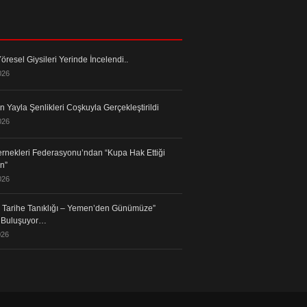
öresel Giysileri Yerinde İncelendi..
026
 Yayla Şenlikleri Coşkuyla Gerçekleştirildi
026
rnekleri Federasyonu’ndan “Kupa Hak Ettiği
in”
026
in Tarihe Tanıklığı – Yemen’den Günümüze”
a Buluşuyor…
026