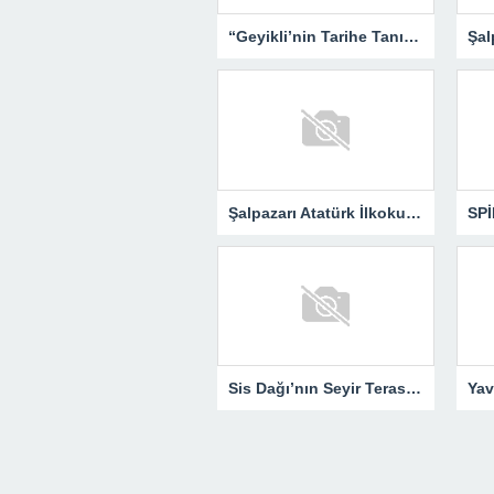
“Geyikli’nin Tarihe Tanıklığı – Yemen’den Günümüze” Okurlarıyla Buluşuyor…
Şalpazarı Atatürk İlkokulu Öğrencilerinden Sis Dağı’na Kültür Gezisi
Sis Dağı’nın Seyir Terası “Kalpak Kaya”…