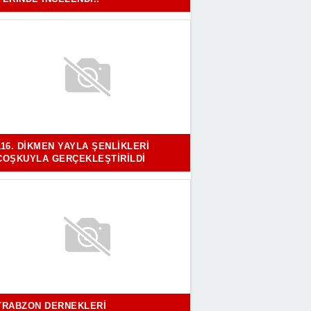
116. DIKMEN YAYLA ŞENLIKLERI
COŞKUYLA GERÇEKLEŞTIRILDI
TRABZON DERNEKLERI