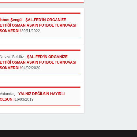
İsmet Şengül
-
ŞAL-FED’İN ORGANİZE
ETTİĞİ OSMAN AŞKIN FUTBOL TURNUVASI
SONAERDİ !
30/11/2022
Nevzat Beldüz
-
ŞAL-FED’İN ORGANİZE
ETTİĞİ OSMAN AŞKIN FUTBOL TURNUVASI
SONAERDİ !
04/02/2020
Vatandaş
-
YALNIZ DEĞİLSİN HAYIRLI
OLSUN !
16/03/2019