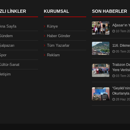
IZLI LINKLER
KURUMSAL
SON HABERLER
Ağasar’ın Y
Ana Sayfa
Künye
10 Tem 2
Gündem
Haber Gönder
Şalpazarı
Tüm Yazarlar
116. Dikmen
05 Tem 2
Spor
Reklam
Kültür-Sanat
Trabzon De
Yere Verils
İletişim
03 Tem 2
“Geyikli’n
Okurlarıyl
28 Haz 2