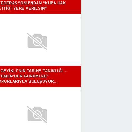
FEDERASYONU’NDAN “KUPA HAK
ETTIĞI YERE VERILSIN”
“GEYIKLI’NIN TARIHE TANIKLIĞI –
YEMEN’DEN GÜNÜMÜZE”
OKURLARIYLA BULUŞUYOR…