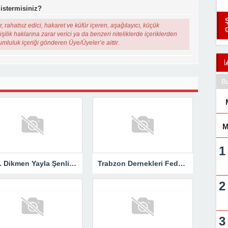
 istermisiniz?
, rahatsız edici, hakaret ve küfür içeren, aşağılayıcı, küçük
şilik haklarına zarar verici ya da benzeri niteliklerde içeriklerden
rumluluk içeriği gönderen Üye/Üyeler’e aittir.
B
M
116. Dikmen Yayla Şenlikleri Coşkuyla Gerçekleştirildi
Trabzon Dernekleri Federasyonu’ndan “Kupa Hak Ettiği Yere Verilsin”