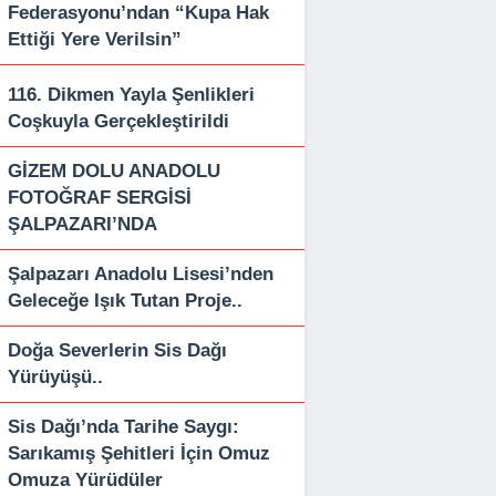
Federasyonu’ndan “Kupa Hak
Ettiği Yere Verilsin”
116. Dikmen Yayla Şenlikleri
Coşkuyla Gerçekleştirildi
GİZEM DOLU ANADOLU
FOTOĞRAF SERGİSİ
ŞALPAZARI’NDA
Şalpazarı Anadolu Lisesi’nden
Geleceğe Işık Tutan Proje..
Doğa Severlerin Sis Dağı
Yürüyüşü..
Sis Dağı’nda Tarihe Saygı:
Sarıkamış Şehitleri İçin Omuz
Omuza Yürüdüler