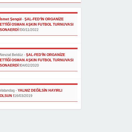
İsmet Şengül
-
ŞAL-FED’İN ORGANİZE
ETTİĞİ OSMAN AŞKIN FUTBOL TURNUVASI
SONAERDİ !
30/11/2022
Nevzat Beldüz
-
ŞAL-FED’İN ORGANİZE
ETTİĞİ OSMAN AŞKIN FUTBOL TURNUVASI
SONAERDİ !
04/02/2020
Vatandaş
-
YALNIZ DEĞİLSİN HAYIRLI
OLSUN !
16/03/2019