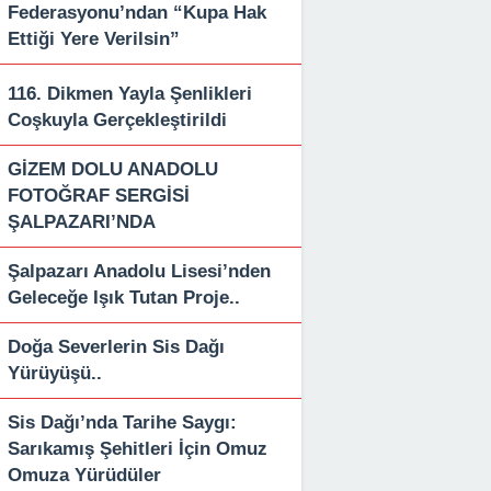
Federasyonu’ndan “Kupa Hak
Ettiği Yere Verilsin”
116. Dikmen Yayla Şenlikleri
Coşkuyla Gerçekleştirildi
GİZEM DOLU ANADOLU
FOTOĞRAF SERGİSİ
ŞALPAZARI’NDA
Şalpazarı Anadolu Lisesi’nden
Geleceğe Işık Tutan Proje..
Doğa Severlerin Sis Dağı
Yürüyüşü..
Sis Dağı’nda Tarihe Saygı:
Sarıkamış Şehitleri İçin Omuz
Omuza Yürüdüler