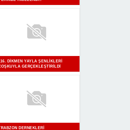
116. DIKMEN YAYLA ŞENLIKLERI
COŞKUYLA GERÇEKLEŞTIRILDI
TRABZON DERNEKLERI