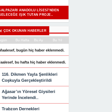
ŞALPAZARI ANADOLU LISESI’NDEN
GELECEĞE IŞIK TUTAN PROJE..
ÇOK OKUNAN HABERLER
ugün
Bu Hafta
Bu Ay
Bu Yıl
Maalesef, bugün hiç haber eklenmedi.
aalesef, bu hafta hiç haber eklenmedi.
116. Dikmen Yayla Şenlikleri
Coşkuyla Gerçekleştirildi
Ağasar’ın Yöresel Giysileri
Yerinde İncelendi..
Trabzon Dernekleri