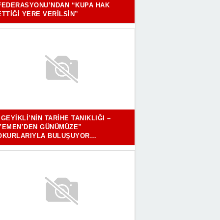
FEDERASYONU’NDAN “KUPA HAK
ETTIĞI YERE VERILSIN”
“GEYIKLI’NIN TARIHE TANIKLIĞI –
YEMEN’DEN GÜNÜMÜZE”
OKURLARIYLA BULUŞUYOR…