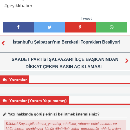
#geyiklihaber
Tweet
İstanbul’u Şalpazarı’nın Bereketli Toprakları Besliyor!
SAADET PARTİSİ ŞALPAZARI İLÇE BAŞKANINDAN
DİKKAT ÇEKEN BASIN AÇIKLAMASI
Yorumlar
Yorumlar (Yorum Yapılmamış)
Yazı hakkında görüşlerinizi belirtmek istermisiniz?
Dikkat!
Suç teşkil edecek, yasadışı, tehditkar, rahatsız edici, hakaret ve
küfür içeren, aşağılayıcı, küçük düşürücü, kaba, pornografik, ahlaka aykırı,