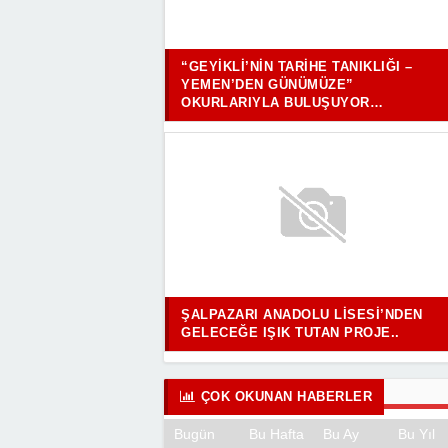
“GEYIKLI’NIN TARIHE TANIKLIĞI –
YEMEN’DEN GÜNÜMÜZE”
OKURLARIYLA BULUŞUYOR…
ŞALPAZARI ANADOLU LISESI’NDEN
GELECEĞE IŞIK TUTAN PROJE..
ÇOK OKUNAN HABERLER
Bugün
Bu Hafta
Bu Ay
Bu Yıl