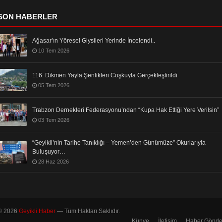
SON HABERLER
Ağasar’ın Yöresel Giysileri Yerinde İncelendi..
10 Tem 2026
116. Dikmen Yayla Şenlikleri Coşkuyla Gerçekleştirildi
05 Tem 2026
Trabzon Dernekleri Federasyonu’ndan “Kupa Hak Ettiği Yere Verilsin”
03 Tem 2026
“Geyikli’nin Tarihe Tanıklığı – Yemen’den Günümüze” Okurlarıyla
Buluşuyor…
28 Haz 2026
© 2026
Geyikli Haber
— Tüm Hakları Saklıdır.
Künye
İletişim
Haber Gönde