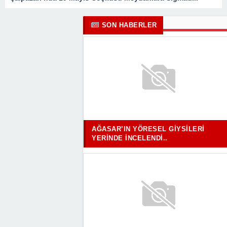
SON HABERLER
AĞASAR’IN YÖRESEL GIYSILERI
YERINDE İNCELENDI..