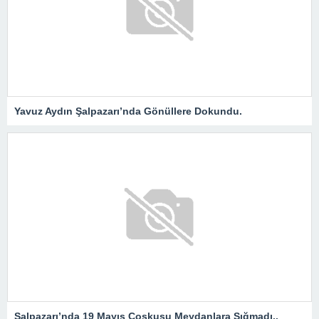
Yavuz Aydın Şalpazarı’nda Gönüllere Dokundu.
Şalpazarı’nda 19 Mayıs Coşkusu Meydanlara Sığmadı..