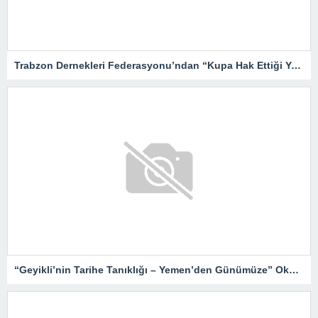
Trabzon Dernekleri Federasyonu’ndan “Kupa Hak Ettiği Yere Verilsin”
“Geyikli’nin Tarihe Tanıklığı – Yemen’den Günümüze” Okurlarıyla Buluşuyor…