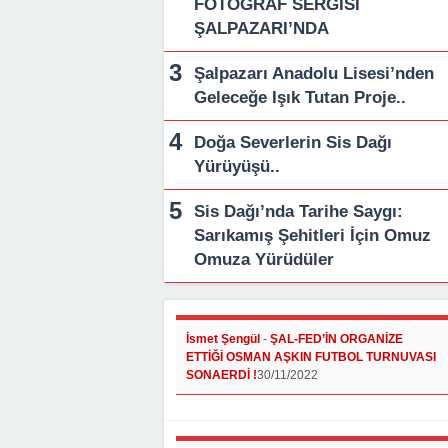
FOTOĞRAF SERGİSİ
ŞALPAZARI’NDA
Şalpazarı Anadolu Lisesi’nden
Geleceğe Işık Tutan Proje..
Doğa Severlerin Sis Dağı
Yürüyüşü..
Sis Dağı’nda Tarihe Saygı:
Sarıkamış Şehitleri İçin Omuz
Omuza Yürüdüler
İsmet Şengül
-
ŞAL-FED’İN ORGANİZE
ETTİĞİ OSMAN AŞKIN FUTBOL TURNUVASI
SONAERDİ !
30/11/2022