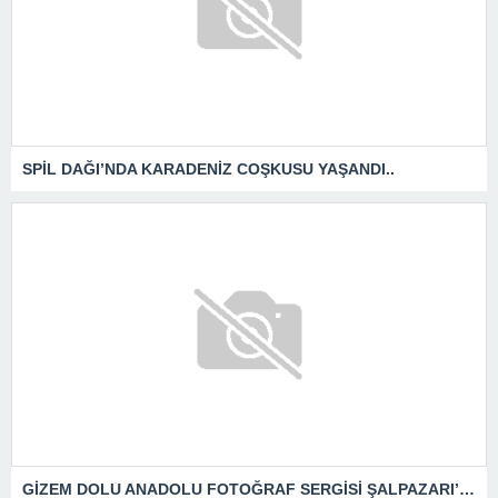
SPİL DAĞI’NDA KARADENİZ COŞKUSU YAŞANDI..
GİZEM DOLU ANADOLU FOTOĞRAF SERGİSİ ŞALPAZARI’NDA