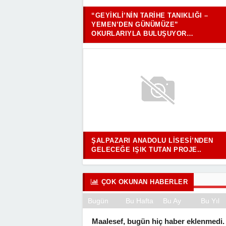
“GEYIKLI’NIN TARIHE TANIKLIĞI –
YEMEN’DEN GÜNÜMÜZE”
OKURLARIYLA BULUŞUYOR…
ŞALPAZARI ANADOLU LISESI’NDEN
GELECEĞE IŞIK TUTAN PROJE..
ÇOK OKUNAN HABERLER
Bugün
Bu Hafta
Bu Ay
Bu Yıl
Maalesef, bugün hiç haber eklenmedi.