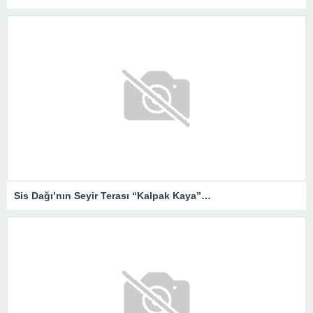
Sis Dağı’nın Seyir Terası “Kalpak Kaya”…