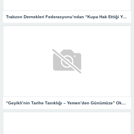
Trabzon Dernekleri Federasyonu’ndan “Kupa Hak Ettiği Yere Verilsin”
“Geyikli’nin Tarihe Tanıklığı – Yemen’den Günümüze” Okurlarıyla Buluşuyor…