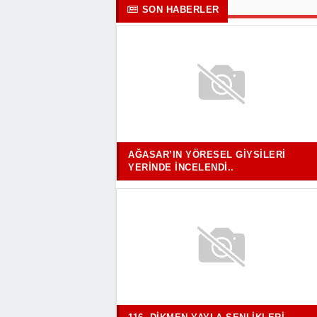
SON HABERLER
AĞASAR’IN YÖRESEL GIYSILERI
YERINDE İNCELENDI..