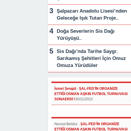
Şalpazarı Anadolu Lisesi’nden
Geleceğe Işık Tutan Proje..
Doğa Severlerin Sis Dağı
Yürüyüşü..
Sis Dağı’nda Tarihe Saygı:
Sarıkamış Şehitleri İçin Omuz
Omuza Yürüdüler
İsmet Şengül
-
ŞAL-FED’İN ORGANİZE
ETTİĞİ OSMAN AŞKIN FUTBOL TURNUVASI
SONAERDİ !
30/11/2022
Nevzat Beldüz
-
ŞAL-FED’İN ORGANİZE
ETTİĞİ OSMAN AŞKIN FUTBOL TURNUVASI