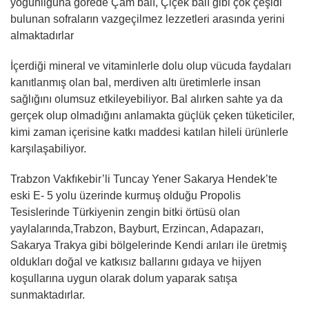
yoğunliğuna görede Çam balı, Çiçek balı gibi çok çeşidi
bulunan sofraların vazgeçilmez lezzetleri arasında yerini
almaktadırlar
İçerdiği mineral ve vitaminlerle dolu olup vücuda faydaları
kanıtlanmış olan bal, merdiven altı üretimlerle insan
sağlığını olumsuz etkileyebiliyor. Bal alırken sahte ya da
gerçek olup olmadığını anlamakta güçlük çeken tüketiciler,
kimi zaman içerisine katkı maddesi katılan hileli ürünlerle
karşılaşabiliyor.
Trabzon Vakfıkebir’li Tuncay Yener Sakarya Hendek’te
eski E- 5 yolu üzerinde kurmuş olduğu Propolis
Tesislerinde Türkiyenin zengin bitki örtüsü olan
yaylalarında,Trabzon, Bayburt, Erzincan, Adapazarı,
Sakarya Trakya gibi bölgelerinde Kendi arıları ile üretmiş
oldukları doğal ve katkısız ballarını gıdaya ve hijyen
koşullarına uygun olarak dolum yaparak satışa
sunmaktadırlar.