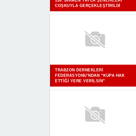
116. DIKMEN YAYLA ŞENLIKLERI
COŞKUYLA GERÇEKLEŞTIRILDI
TRABZON DERNEKLERI
FEDERASYONU’NDAN “KUPA HAK
ETTIĞI YERE VERILSIN”