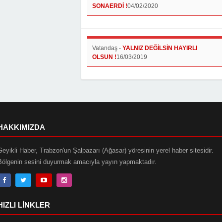
SONAERDİ !
04/02/2020
Vatandaş
-
YALNIZ DEĞİLSİN HAYIRLI
OLSUN !
16/03/2019
HAKKIMIZDA
Geyikli Haber, Trabzon'un Şalpazarı (Ağasar) yöresinin yerel haber sitesidir.
Bölgenin sesini duyurmak amacıyla yayın yapmaktadır.
HIZLI LINKLER