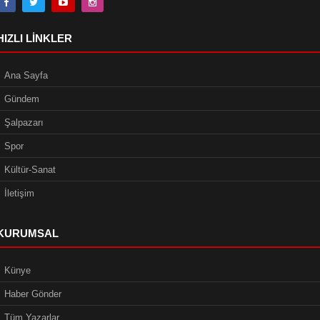
HIZLI LINKLER
Ana Sayfa
Gündem
Şalpazarı
Spor
Kültür-Sanat
İletişim
KURUMSAL
Künye
Haber Gönder
Tüm Yazarlar