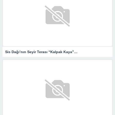
Sis Dağı’nın Seyir Terası “Kalpak Kaya”…