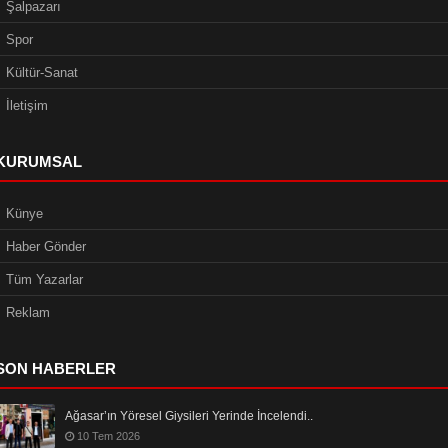
Şalpazarı
Spor
Kültür-Sanat
İletişim
KURUMSAL
Künye
Haber Gönder
Tüm Yazarlar
Reklam
SON HABERLER
Ağasar’ın Yöresel Giysileri Yerinde İncelendi..
10 Tem 2026