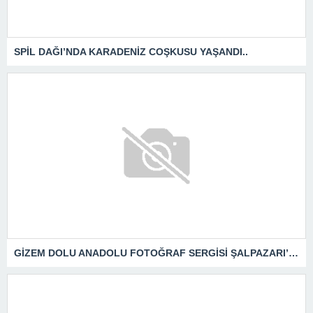
SPİL DAĞI’NDA KARADENİZ COŞKUSU YAŞANDI..
GİZEM DOLU ANADOLU FOTOĞRAF SERGİSİ ŞALPAZARI’NDA