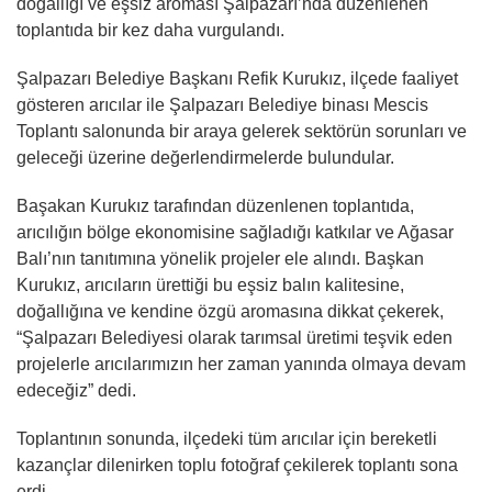
doğallığı ve eşsiz aroması Şalpazarı’nda düzenlenen
toplantıda bir kez daha vurgulandı.
Şalpazarı Belediye Başkanı Refik Kurukız, ilçede faaliyet
gösteren arıcılar ile Şalpazarı Belediye binası Mescis
Toplantı salonunda bir araya gelerek sektörün sorunları ve
geleceği üzerine değerlendirmelerde bulundular.
Başakan Kurukız tarafından düzenlenen toplantıda,
arıcılığın bölge ekonomisine sağladığı katkılar ve Ağasar
Balı’nın tanıtımına yönelik projeler ele alındı. Başkan
Kurukız, arıcıların ürettiği bu eşsiz balın kalitesine,
doğallığına ve kendine özgü aromasına dikkat çekerek,
“Şalpazarı Belediyesi olarak tarımsal üretimi teşvik eden
projelerle arıcılarımızın her zaman yanında olmaya devam
edeceğiz” dedi.
Toplantının sonunda, ilçedeki tüm arıcılar için bereketli
kazançlar dilenirken toplu fotoğraf çekilerek toplantı sona
erdi.