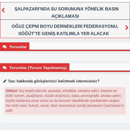
ŞALPAZARI’NDA SU SORUNUNA YÖNELİK BASIN
AÇIKLAMASI
OĞUZ ÇEPNİ BOYU DERNEKLERİ FEDERASYONU,
SÖĞÜT’TE GENİŞ KATILIMLA YER ALACAK
Yorumlar
Yorumlar (Yorum Yapılmamış)
Yazı hakkında görüşlerinizi belirtmek istermisiniz?
Dikkat!
Suç teşkil edecek, yasadışı, tehditkar, rahatsız edici, hakaret ve
küfür içeren, aşağılayıcı, küçük düşürücü, kaba, pornografik, ahlaka aykırı,
kişilik haklarına zarar verici ya da benzeri niteliklerde içeriklerden doğan
her türlü mali, hukuki, cezai, idari sorumluluk içeriği gönderen Üye/Üyeler’e
aittir.