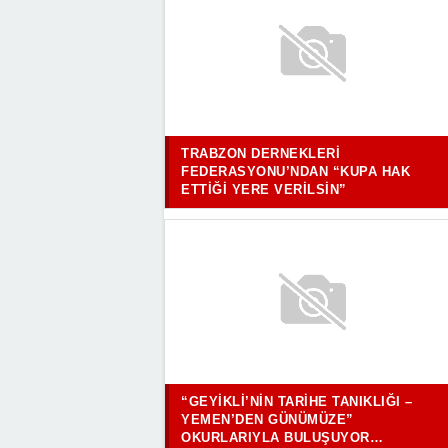
TRABZON DERNEKLERI
FEDERASYONU’NDAN “KUPA HAK
ETTIĞI YERE VERILSIN”
“GEYIKLI’NIN TARIHE TANIKLIĞI –
YEMEN’DEN GÜNÜMÜZE”
OKURLARIYLA BULUŞUYOR…