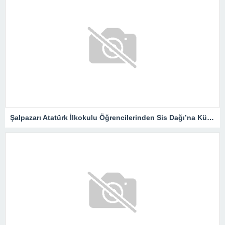
Şalpazarı Atatürk İlkokulu Öğrencilerinden Sis Dağı’na Kültür Gezisi