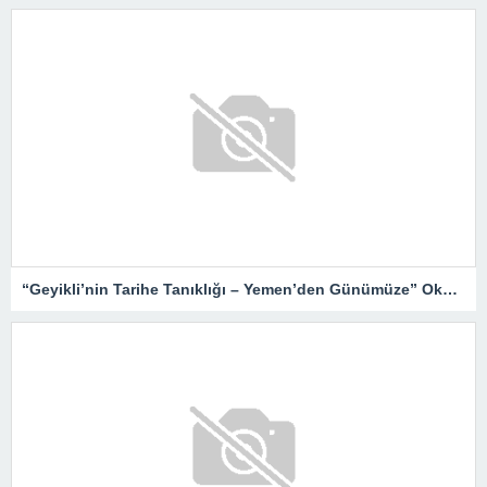
“Geyikli’nin Tarihe Tanıklığı – Yemen’den Günümüze” Okurlarıyla Buluşuyor…