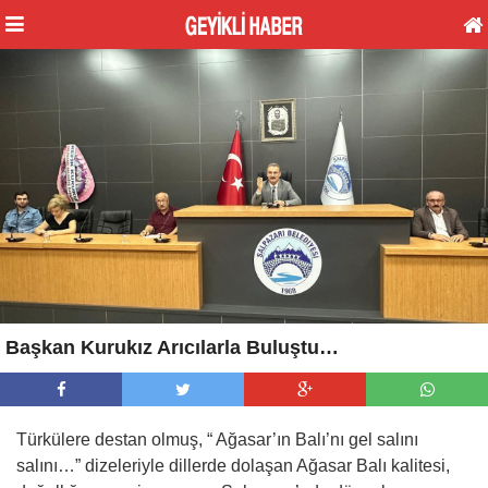
Başkan Kurukız Arıcılarla Buluştu…
Türkülere destan olmuş, “ Ağasar’ın Balı’nı gel salını
salını…” dizeleriyle dillerde dolaşan Ağasar Balı kalitesi,