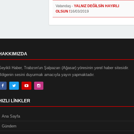
Vatandaş
-
YALNIZ DEĞİLSİN HAYIRLI
OLSUN !
16/03/2019
HAKKIMIZDA
Geyikli Haber, Trabzon'un Şalpazarı (Ağasar) yöresinin yerel haber sitesidir.
Bölgenin sesini duyurmak amacıyla yayın yapmaktadır.
HIZLI LINKLER
Ana Sayfa
Gündem