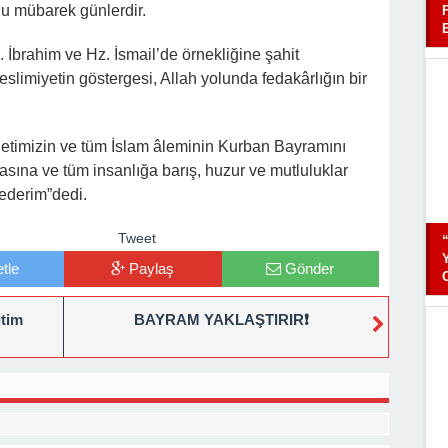
lu mübarek günlerdir.
İbrahim ve Hz. İsmail’de örnekliğine şahit
eslimiyetin göstergesi, Allah yolunda fedakârlığın bir
letimizin ve tüm İslam âleminin Kurban Bayramını
asına ve tüm insanlığa barış, huzur ve mutluluklar
 ederim”dedi.
Tweet
tle
Paylaş
Gönder
itim
BAYRAM YAKLAŞTIRIR❗