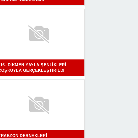
116. DIKMEN YAYLA ŞENLIKLERI
COŞKUYLA GERÇEKLEŞTIRILDI
TRABZON DERNEKLERI