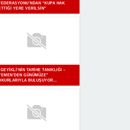
FEDERASYONU’NDAN “KUPA HAK
ETTIĞI YERE VERILSIN”
“GEYIKLI’NIN TARIHE TANIKLIĞI –
YEMEN’DEN GÜNÜMÜZE”
OKURLARIYLA BULUŞUYOR…