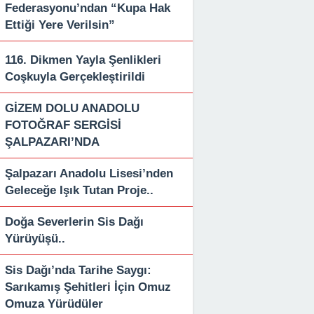
Federasyonu’ndan “Kupa Hak
Ettiği Yere Verilsin”
116. Dikmen Yayla Şenlikleri
Coşkuyla Gerçekleştirildi
GİZEM DOLU ANADOLU
FOTOĞRAF SERGİSİ
ŞALPAZARI’NDA
Şalpazarı Anadolu Lisesi’nden
Geleceğe Işık Tutan Proje..
Doğa Severlerin Sis Dağı
Yürüyüşü..
Sis Dağı’nda Tarihe Saygı:
Sarıkamış Şehitleri İçin Omuz
Omuza Yürüdüler