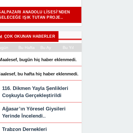
ŞALPAZARI ANADOLU LISESI’NDEN
GELECEĞE IŞIK TUTAN PROJE..
ÇOK OKUNAN HABERLER
ugün
Bu Hafta
Bu Ay
Bu Yıl
Maalesef, bugün hiç haber eklenmedi.
aalesef, bu hafta hiç haber eklenmedi.
116. Dikmen Yayla Şenlikleri
Coşkuyla Gerçekleştirildi
Ağasar’ın Yöresel Giysileri
Yerinde İncelendi..
Trabzon Dernekleri