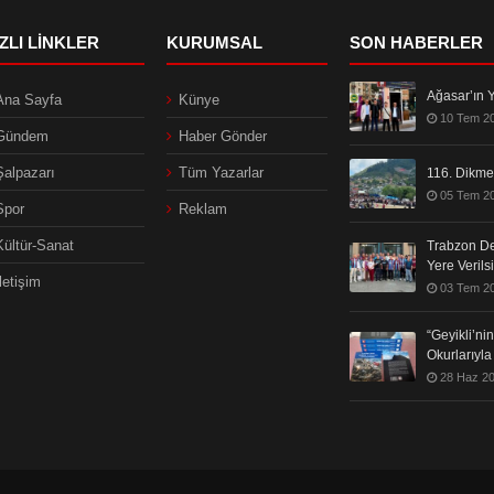
IZLI LINKLER
KURUMSAL
SON HABERLER
Ağasar’ın Y
Ana Sayfa
Künye
10 Tem 2
Gündem
Haber Gönder
Şalpazarı
Tüm Yazarlar
116. Dikmen
05 Tem 2
Spor
Reklam
Kültür-Sanat
Trabzon De
Yere Verils
İletişim
03 Tem 2
“Geyikli’n
Okurlarıyl
28 Haz 2