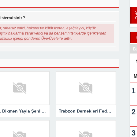
 istermisiniz?
, rahatsız edici, hakaret ve küfür içeren, aşağılayıcı, küçük
şilik haklarına zarar verici ya da benzeri niteliklerde içeriklerden
rumluluk içeriği gönderen Üye/Üyeler’e aittir.
B
M
116. Dikmen Yayla Şenlikleri Coşkuyla Gerçekleştirildi
Trabzon Dernekleri Federasyonu’ndan “Kupa Hak Ettiği Yere Verilsin”