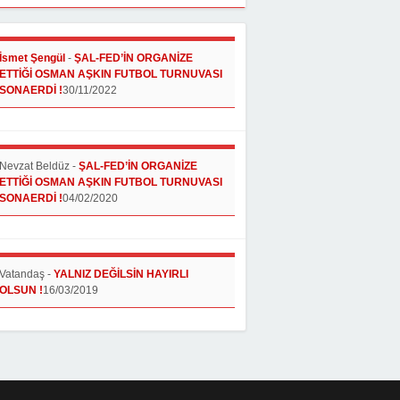
İsmet Şengül
-
ŞAL-FED’İN ORGANİZE
ETTİĞİ OSMAN AŞKIN FUTBOL TURNUVASI
SONAERDİ !
30/11/2022
Nevzat Beldüz
-
ŞAL-FED’İN ORGANİZE
ETTİĞİ OSMAN AŞKIN FUTBOL TURNUVASI
SONAERDİ !
04/02/2020
Vatandaş
-
YALNIZ DEĞİLSİN HAYIRLI
OLSUN !
16/03/2019