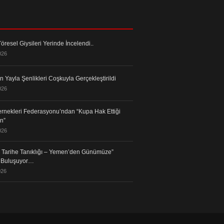
öresel Giysileri Yerinde İncelendi..
026
 Yayla Şenlikleri Coşkuyla Gerçekleştirildi
026
rnekleri Federasyonu’ndan “Kupa Hak Ettiği
in”
026
in Tarihe Tanıklığı – Yemen’den Günümüze”
a Buluşuyor…
026