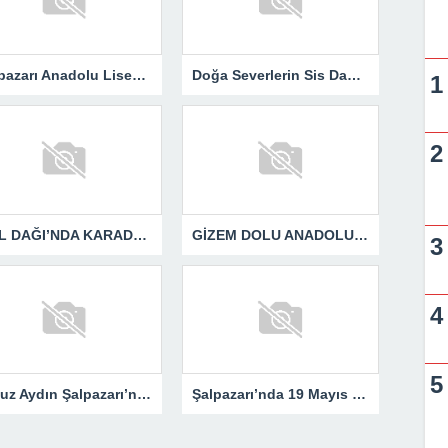
Şalpazarı Anadolu Lisesi’nden Geleceğe Işık Tutan Proje..
Doğa Severlerin Sis Dağı Yürüyüşü..
SPİL DAĞI’NDA KARADENİZ COŞKUSU YAŞANDI..
GİZEM DOLU ANADOLU FOTOĞRAF SERGİSİ ŞALPAZARI’NDA
Yavuz Aydın Şalpazarı’nda Gönüllere Dokundu.
Şalpazarı’nda 19 Mayıs Coşkusu Meydanlara Sığmadı..