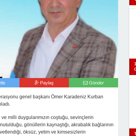
tle
Paylaş
Gönder
derasyonu genel başkanı Ömer Karadeniz Kurban
ladı.
e milli duygularımızın coştuğu, sevinçlerin
unutulduğu, gönüllerin kaynaştığı, akrabalık bağlarının
tlendiği, öksüz, yetim ve kimsesizlerin