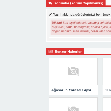
Yorumlar (Yorum Yapılmamış)
Yazı hakkında görüşlerinizi belirtmek
Dikkat!
Suç teşkil edecek, yasadışı, tehditkar
düşürücü, kaba, pornografik, ahlaka aykırı, ki
doğan her türlü mali, hukuki, cezai, idari so
Benzer Haberler
Ağasar’ın Yöresel Giysileri Yerinde İncelendi..