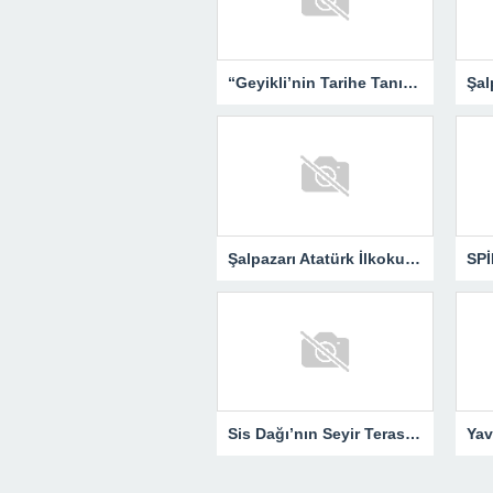
“Geyikli’nin Tarihe Tanıklığı – Yemen’den Günümüze” Okurlarıyla Buluşuyor…
Şalpazarı Atatürk İlkokulu Öğrencilerinden Sis Dağı’na Kültür Gezisi
Sis Dağı’nın Seyir Terası “Kalpak Kaya”…