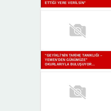
ETTIĞI YERE VERILSIN”
“GEYIKLI’NIN TARIHE TANIKLIĞI –
YEMEN’DEN GÜNÜMÜZE”
OKURLARIYLA BULUŞUYOR…