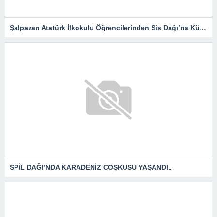
Şalpazarı Atatürk İlkokulu Öğrencilerinden Sis Dağı’na Kültür Gezisi
SPİL DAĞI’NDA KARADENİZ COŞKUSU YAŞANDI..