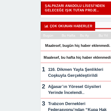
ŞALPAZARI ANADOLU LISESI’NDEN
GELECEĞE IŞIK TUTAN PROJE..
ÇOK OKUNAN HABERLER
Bugün
Bu Hafta
Bu Ay
Bu Yıl
Maalesef, bugün hiç haber eklenmedi.
Maalesef, bu hafta hiç haber eklenmedi
116. Dikmen Yayla Şenlikleri
Coşkuyla Gerçekleştirildi
Ağasar’ın Yöresel Giysileri
Yerinde İncelendi..
Trabzon Dernekleri
Federasyonu’ndan “Kupa Hak