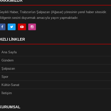
HAKKIMIZDA
Geyikli Haber, Trabzon'un Şalpazarı (Ağasar) yöresinin yerel haber sitesidir.
Bölgenin sesini duyurmak amacıyla yayın yapmaktadır.
HIZLI LINKLER
Ana Sayfa
Gündem
Şalpazarı
Spor
Kültür-Sanat
İletişim
KURUMSAL