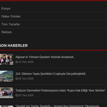
Künye
Haber Gönder
Tüm Yazarlar
Reklam
SON HABERLER
Ağasar’ın Yöresel Giysileri Yerinde İncelendi..
10 Tem 2026
116. Dikmen Yayla Şenlikleri Coşkuyla Gerçekleştirildi
05 Tem 2026
Trabzon Dernekleri Federasyonu’ndan “Kupa Hak Ettiği Yere Verilsin”
03 Tem 2026
“Geyikli’nin Tarihe Tanıklığı – Yemen’den Günümüze” Okurlarıyla