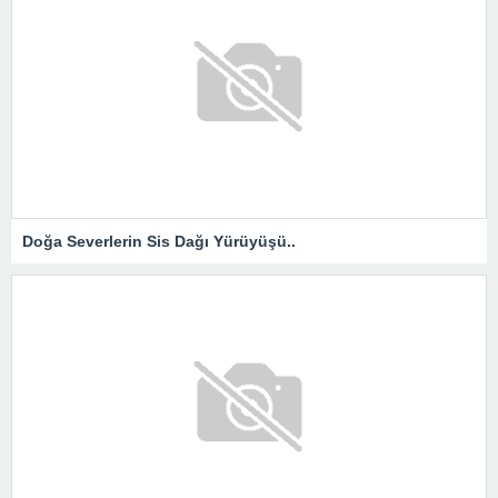
Doğa Severlerin Sis Dağı Yürüyüşü..