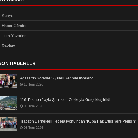
Künye
Haber Gönder
Tüm Yazarlar
Reklam
SON HABERLER
Ağasar’ın Yöresel Giysileri Yerinde İncelendi..
10 Tem 2026
116. Dikmen Yayla Şenlikleri Coşkuyla Gerçekleştirildi
05 Tem 2026
Trabzon Dernekleri Federasyonu’ndan “Kupa Hak Ettiği Yere Verilsin”
03 Tem 2026