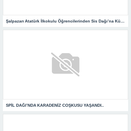
Şalpazarı Atatürk İlkokulu Öğrencilerinden Sis Dağı’na Kültür Gezisi
SPİL DAĞI’NDA KARADENİZ COŞKUSU YAŞANDI..