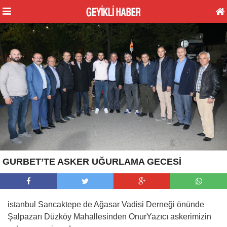
GURBET’TE ASKER UĞURLAMA GECESİ
istanbul Sancaktepe de Ağasar Vadisi Derneği önünde
Şalpazarı Düzköy Mahallesinden OnurYazıcı askerimizin