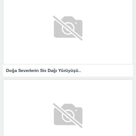
Doğa Severlerin Sis Dağı Yürüyüşü..