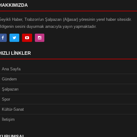
HAKKIMIZDA
Geyikli Haber, Trabzon'un Şalpazarı (Ağasar) yöresinin yerel haber sitesidir.
Bölgenin sesini duyurmak amacıyla yayın yapmaktadır.
HIZLI LINKLER
Ana Sayfa
Gündem
Şalpazarı
Spor
Kültür-Sanat
İletişim
KURUMSAL