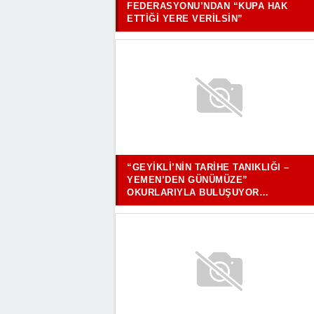
FEDERASYONU’NDAN “KUPA HAK
ETTIĞI YERE VERILSIN”
“GEYIKLI’NIN TARIHE TANIKLIĞI –
YEMEN’DEN GÜNÜMÜZE”
OKURLARIYLA BULUŞUYOR…