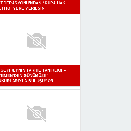
FEDERASYONU’NDAN “KUPA HAK
ETTIĞI YERE VERILSIN”
“GEYIKLI’NIN TARIHE TANIKLIĞI –
YEMEN’DEN GÜNÜMÜZE”
OKURLARIYLA BULUŞUYOR…