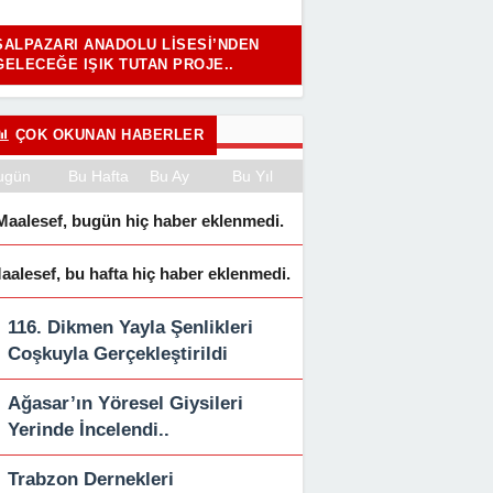
ŞALPAZARI ANADOLU LISESI’NDEN
GELECEĞE IŞIK TUTAN PROJE..
ÇOK OKUNAN HABERLER
ugün
Bu Hafta
Bu Ay
Bu Yıl
Maalesef, bugün hiç haber eklenmedi.
aalesef, bu hafta hiç haber eklenmedi.
116. Dikmen Yayla Şenlikleri
Coşkuyla Gerçekleştirildi
Ağasar’ın Yöresel Giysileri
Yerinde İncelendi..
Trabzon Dernekleri