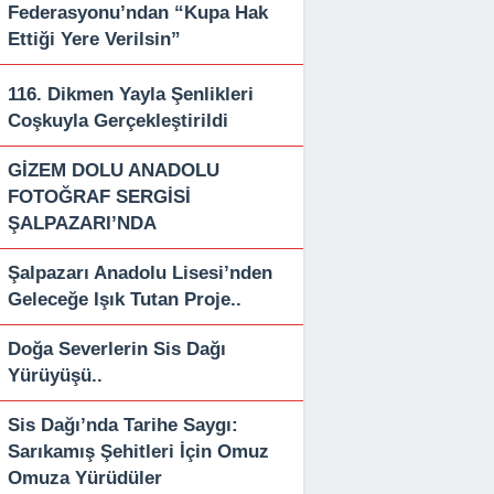
Federasyonu’ndan “Kupa Hak
Ettiği Yere Verilsin”
116. Dikmen Yayla Şenlikleri
Coşkuyla Gerçekleştirildi
GİZEM DOLU ANADOLU
FOTOĞRAF SERGİSİ
ŞALPAZARI’NDA
Şalpazarı Anadolu Lisesi’nden
Geleceğe Işık Tutan Proje..
Doğa Severlerin Sis Dağı
Yürüyüşü..
Sis Dağı’nda Tarihe Saygı:
Sarıkamış Şehitleri İçin Omuz
Omuza Yürüdüler