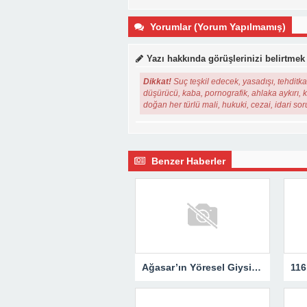
Yorumlar (Yorum Yapılmamış)
Yazı hakkında görüşlerinizi belirtmek
Dikkat!
Suç teşkil edecek, yasadışı, tehditkar
düşürücü, kaba, pornografik, ahlaka aykırı, ki
doğan her türlü mali, hukuki, cezai, idari so
Benzer Haberler
Ağasar’ın Yöresel Giysileri Yerinde İncelendi..