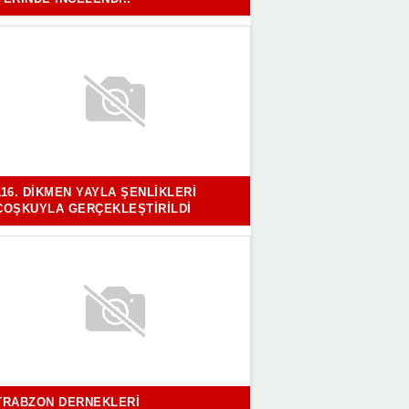
116. DIKMEN YAYLA ŞENLIKLERI
COŞKUYLA GERÇEKLEŞTIRILDI
TRABZON DERNEKLERI