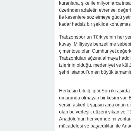
kuranlara, şike ile milyonlarca ins
üzerinden adaletin evrensel değer
ile kesenlere söz etmeye gücü ye
kadar hadsiz bir şekilde konuşmasın
Trabzonspor’un Türkiye’nin her ye
kuvayı Milliyeye benzetilme sebeb
çimentosu olan Cumhuriyet değerleri
Trabzonluları ağzına almaya haddi 
izlerinin olduğu, medeniyet ve kültü
şehri İstanbul’un en büyük tamamlayı
Herkesin bildiği gibi Son iki asır
umurunda olmayan bir kesim var. B
versin askerlik yapsın ama onun d
olan bu yerleşik düzeni yıkan ve 
Anadolu’nun her yerinde milyonlar
mücadelesi ve başardıkları ile Ana