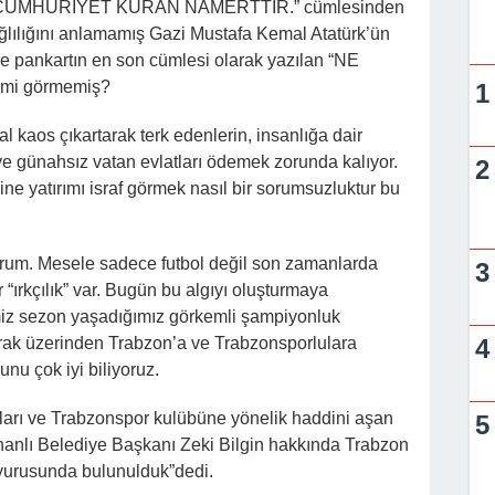
CUMHURİYET KURAN NAMERTTİR.” cümlesinden
lılığını anlamamış Gazi Mustafa Kemal Atatürk’ün
ile pankartın en son cümlesi olarak yazılan “NE
mi görmemiş?
l kaos çıkartarak terk edenlerin, insanlığa dair
 ve günahsız vatan evlatları ödemek zorunda kalıyor.
ine yatırımı israf görmek nasıl bir sorumsuzluktur bu
yorum. Mesele sadece futbol değil son zamanlarda
“ırkçılık” var. Bugün bu algıyı oluşturmaya
ğimiz sezon yaşadığımız görkemli şampiyonluk
rak üzerinden Trabzon’a ve Trabzonsporlulara
nu çok iyi biliyoruz.
rları ve Trabzonspor kulübüne yönelik haddini aşan
anlı Belediye Başkanı Zeki Bilgin hakkında Trabzon
yurusunda bulunulduk”dedi.