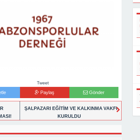
Tweet
tle
Paylaş
Gönder
AR
ŞALPAZARI EĞİTİM VE KALKINMA VAKFI
MASI!
KURULDU