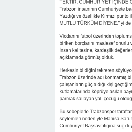
TEKTİR. CUMHURİYET İÇİNDE 
Trabzon insanının Cumhuriyete bağ
Yazdığı ve özellikle Kırmızı punto 
MUTLU TÜRKÜM DİYENE.” yi de 
Vicdanını futbol üzerinden toplumsa
biriken borçlarını maalesef onurlu
İnsan kalitesine, kardeşlik değerler
açıklamada görmüş olduk.
Herkesin bildiğini tekreren söylü
Trabzon üzerinde adı konmamış bir 
çalışanların güç aldığı kişi geçti
kutlamalarında köprüye asılan bay
parmak sallayan yalı çocuğu olduğu
Bu sebeplerle Trabzonspor tarafta
söylemleri nedeniyle Manisa Saruh
Cumhuriyet Başsavcılığına suç du