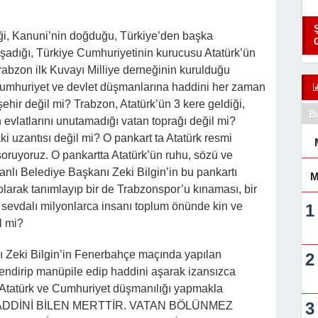
tiği, Kanuni’nin doğduğu, Türkiye’den başka
şadığı, Türkiye Cumhuriyetinin kurucusu Atatürk’ün
Trabzon ilk Kuvayı Milliye derneğinin kurulduğu
? Cumhuriyet ve devlet düşmanlarına haddini her zaman
şehir değil mi? Trabzon, Atatürk’ün 3 kere geldiği,
B
vlatlarını unutamadığı vatan toprağı değil mi?
i uzantısı değil mi? O pankart ta Atatürk resmi
oruyoruz. O pankartta Atatürk’ün ruhu, sözü ve
nlı Belediye Başkanı Zeki Bilgin’in bu pankartı
M
larak tanımlayıp bir de Trabzonspor’u kınaması, bir
a sevdalı milyonlarca insanı toplum önünde kin ve
l mi?
 Zeki Bilgin’in Fenerbahçe maçında yapılan
önlendirip manüpile edip haddini aşarak izansızca
Atatürk ve Cumhuriyet düşmanılığı yapmakla
 “HADDİNİ BİLEN MERTTİR. VATAN BÖLÜNMEZ