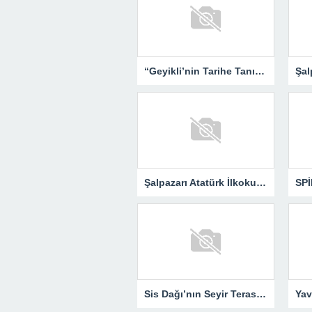
“Geyikli’nin Tarihe Tanıklığı – Yemen’den Günümüze” Okurlarıyla Buluşuyor…
Şalpazarı Atatürk İlkokulu Öğrencilerinden Sis Dağı’na Kültür Gezisi
Sis Dağı’nın Seyir Terası “Kalpak Kaya”…