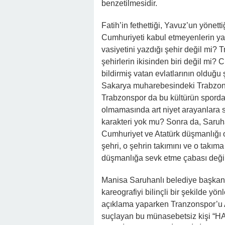
benzetilmesidir.
Fatih’in fethettiği, Yavuz’un yönet
Cumhuriyeti kabul etmeyenlerin ya
vasiyetini yazdığı şehir değil mi? 
şehirlerin ikisinden biri değil mi
bildirmiş vatan evlatlarının olduğu 
Sakarya muharebesindeki Trabzon e
Trabzonspor da bu kültürün spordak
olmamasında art niyet arayanlara s
karakteri yok mu? Sonra da, Saruha
Cumhuriyet ve Atatürk düşmanlığı o
şehri, o şehrin takımını ve o takım
düşmanlığa sevk etme çabası deği
Manisa Saruhanlı belediye başkanı
kareografiyi bilinçli bir şekilde y
açıklama yaparken Tranzonspor’u 
suçlayan bu münasebetsiz kişi