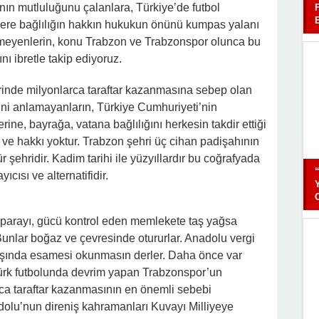
anın mutluluğunu çalanlara, Türkiye’de futbol
lere bağlılığın hakkın hukukun önünü kumpas yalanı
tmeyenlerin, konu Trabzon ve Trabzonspor olunca bu
ı ibretle takip ediyoruz.
rinde milyonlarca taraftar kazanmasına sebep olan
ini anlamayanların, Türkiye Cumhuriyeti’nin
ne, bayrağa, vatana bağlılığını herkesin takdir ettiği
ve hakkı yoktur. Trabzon şehri üç cihan padişahının
r şehridir. Kadim tarihi ile yüzyıllardır bu coğrafyada
cısı ve alternatifidir.
da parayı, gücü kontrol eden memlekete taş yağsa
unlar boğaz ve çevresinde otururlar. Anadolu vergi
ışında esamesi okunmasın derler. Daha önce var
Türk futbolunda devrim yapan Trabzonspor’un
ca taraftar kazanmasının en önemli sebebi
dolu’nun direniş kahramanları Kuvayı Milliyeye