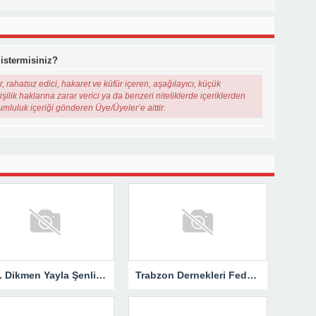
 istermisiniz?
, rahatsız edici, hakaret ve küfür içeren, aşağılayıcı, küçük
şilik haklarına zarar verici ya da benzeri niteliklerde içeriklerden
rumluluk içeriği gönderen Üye/Üyeler’e aittir.
116. Dikmen Yayla Şenlikleri Coşkuyla Gerçekleştirildi
Trabzon Dernekleri Federasyonu’ndan “Kupa Hak Ettiği Yere Verilsin”