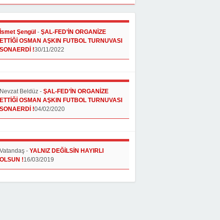
İsmet Şengül
-
ŞAL-FED’İN ORGANİZE
ETTİĞİ OSMAN AŞKIN FUTBOL TURNUVASI
SONAERDİ !
30/11/2022
Nevzat Beldüz
-
ŞAL-FED’İN ORGANİZE
ETTİĞİ OSMAN AŞKIN FUTBOL TURNUVASI
SONAERDİ !
04/02/2020
Vatandaş
-
YALNIZ DEĞİLSİN HAYIRLI
OLSUN !
16/03/2019