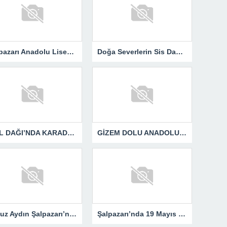
Şalpazarı Anadolu Lisesi’nden Geleceğe Işık Tutan Proje..
Doğa Severlerin Sis Dağı Yürüyüşü..
SPİL DAĞI’NDA KARADENİZ COŞKUSU YAŞANDI..
GİZEM DOLU ANADOLU FOTOĞRAF SERGİSİ ŞALPAZARI’NDA
Yavuz Aydın Şalpazarı’nda Gönüllere Dokundu.
Şalpazarı’nda 19 Mayıs Coşkusu Meydanlara Sığmadı..